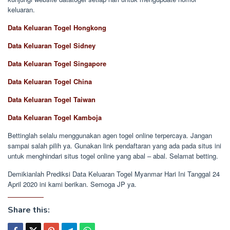
keluaran.
Data Keluaran Togel Hongkong
Data Keluaran Togel Sidney
Data Keluaran Togel Singapore
Data Keluaran Togel China
Data Keluaran Togel Taiwan
Data Keluaran Togel Kamboja
Bettinglah selalu menggunakan agen togel online terpercaya. Jangan
sampai salah pilih ya. Gunakan link pendaftaran yang ada pada situs ini
untuk menghindari situs togel online yang abal – abal. Selamat betting.
Demikianlah Prediksi Data Keluaran Togel Myanmar Hari Ini Tanggal 24
April 2020 ini kami berikan. Semoga JP ya.
Share this: