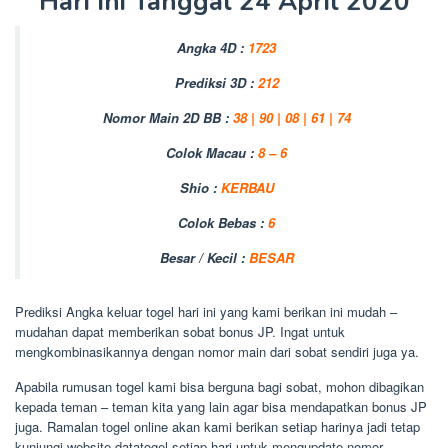
Hari Ini Tanggal 24 April 2020
Angka 4D :
1723
Prediksi 3D :
212
Nomor Main 2D BB :
38 | 90 | 08 | 61 | 74
Colok Macau :
8 – 6
Shio :
KERBAU
Colok Bebas :
6
Besar / Kecil :
BESAR
Prediksi Angka keluar togel hari ini yang kami berikan ini mudah –
mudahan dapat memberikan sobat bonus JP. Ingat untuk
mengkombinasikannya dengan nomor main dari sobat sendiri juga ya.
Apabila rumusan togel kami bisa berguna bagi sobat, mohon dibagikan
kepada teman – teman kita yang lain agar bisa mendapatkan bonus JP
juga. Ramalan togel online akan kami berikan setiap harinya jadi tetap
kunjungi website datatogel setiap hari untuk mengupdate nomor