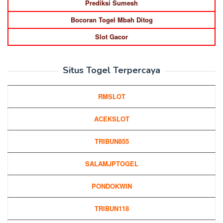
Prediksi Sumesh
Bocoran Togel Mbah Ditog
Slot Gacor
Situs Togel Terpercaya
RMSLOT
ACEKSLOT
TRIBUN855
SALAMJPTOGEL
PONDOKWIN
TRIBUN118