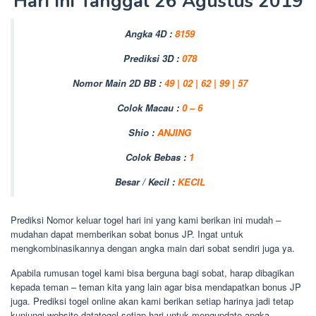
Hari Ini Tanggal 26 Agustus 2019
Angka 4D :
8159
Prediksi 3D :
078
Nomor Main 2D BB :
49 | 02 | 62 | 99 | 57
Colok Macau :
0 – 6
Shio :
ANJING
Colok Bebas :
1
Besar / Kecil :
KECIL
Prediksi Nomor keluar togel hari ini yang kami berikan ini mudah –
mudahan dapat memberikan sobat bonus JP. Ingat untuk
mengkombinasikannya dengan angka main dari sobat sendiri juga ya.
Apabila rumusan togel kami bisa berguna bagi sobat, harap dibagikan
kepada teman – teman kita yang lain agar bisa mendapatkan bonus JP
juga. Prediksi togel online akan kami berikan setiap harinya jadi tetap
kunjungi website datatogel setiap hari untuk mengupdate angka