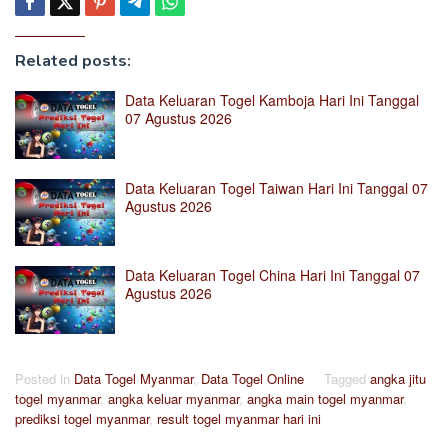
Related posts:
Data Keluaran Togel Kamboja Hari Ini Tanggal
07 Agustus 2026
Data Keluaran Togel Taiwan Hari Ini Tanggal 07
Agustus 2026
Data Keluaran Togel China Hari Ini Tanggal 07
Agustus 2026
Posted in
Data Togel Myanmar
,
Data Togel Online
Tagged
angka jitu
togel myanmar
,
angka keluar myanmar
,
angka main togel myanmar
,
prediksi togel myanmar
,
result togel myanmar hari ini