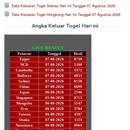
Data Keluaran Togel Sidney Hari Ini Tanggal 07 Agustus 2026
Data Keluaran Togel Hongkong Hari Ini Tanggal 07 Agustus 2026
Angka Keluar Togel Hari ini