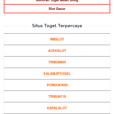
Slot Gacor
Situs Togel Terpercaya
RMSLOT
ACEKSLOT
TRIBUN855
SALAMJPTOGEL
PONDOKWIN
TRIBUN118
KAPALSLOT