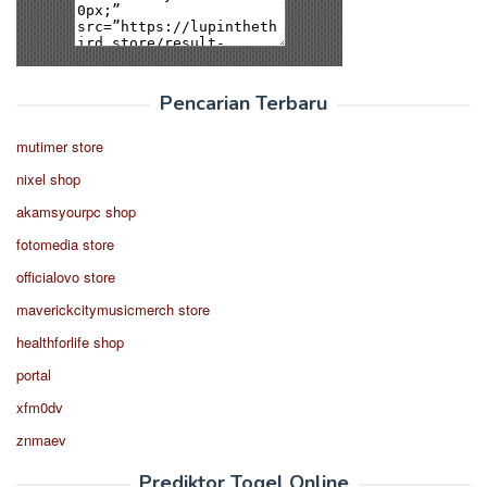
Pencarian Terbaru
mutimer store
nixel shop
akamsyourpc shop
fotomedia store
officialovo store
maverickcitymusicmerch store
healthforlife shop
portal
xfm0dv
znmaev
Prediktor Togel Online