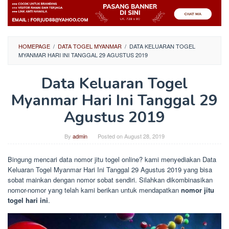
HOMEPAGE
/
DATA TOGEL MYANMAR
/
DATA KELUARAN TOGEL
MYANMAR HARI INI TANGGAL 29 AGUSTUS 2019
Data Keluaran Togel
Myanmar Hari Ini Tanggal 29
Agustus 2019
By
admin
Posted on
August 28, 2019
Bingung mencari data nomor jitu togel online? kami menyediakan Data
Keluaran Togel Myanmar Hari Ini Tanggal 29 Agustus 2019 yang bisa
sobat mainkan dengan nomor sobat sendiri. Silahkan dikombinasikan
nomor-nomor yang telah kami berikan untuk mendapatkan
nomor jitu
togel hari ini
.