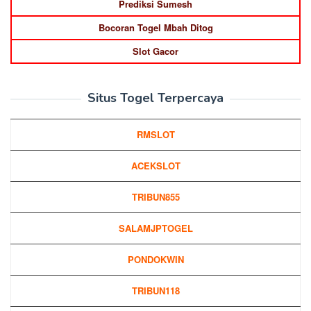
Prediksi Sumesh
Bocoran Togel Mbah Ditog
Slot Gacor
Situs Togel Terpercaya
RMSLOT
ACEKSLOT
TRIBUN855
SALAMJPTOGEL
PONDOKWIN
TRIBUN118