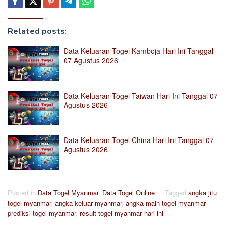
Related posts:
Data Keluaran Togel Kamboja Hari Ini Tanggal
07 Agustus 2026
Data Keluaran Togel Taiwan Hari Ini Tanggal 07
Agustus 2026
Data Keluaran Togel China Hari Ini Tanggal 07
Agustus 2026
Posted in
Data Togel Myanmar
,
Data Togel Online
Tagged
angka jitu
togel myanmar
,
angka keluar myanmar
,
angka main togel myanmar
,
prediksi togel myanmar
,
result togel myanmar hari ini