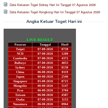
Data Keluaran Togel Sidney Hari Ini Tanggal 07 Agustus 2026
Data Keluaran Togel Hongkong Hari Ini Tanggal 07 Agustus 2026
Angka Keluar Togel Hari ini