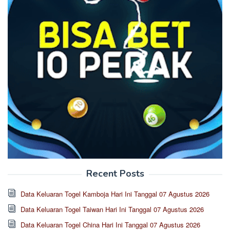
Recent Posts
Data Keluaran Togel Kamboja Hari Ini Tanggal 07 Agustus 2026
Data Keluaran Togel Taiwan Hari Ini Tanggal 07 Agustus 2026
Data Keluaran Togel China Hari Ini Tanggal 07 Agustus 2026