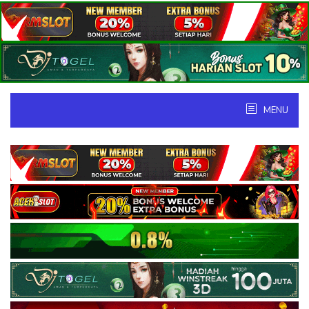
Skip
to
content
MENU