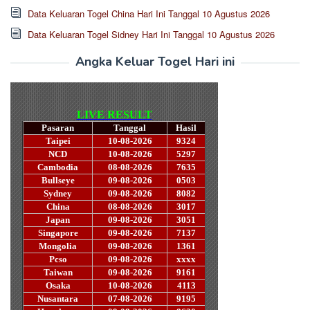
Data Keluaran Togel China Hari Ini Tanggal 10 Agustus 2026
Data Keluaran Togel Sidney Hari Ini Tanggal 10 Agustus 2026
Angka Keluar Togel Hari ini