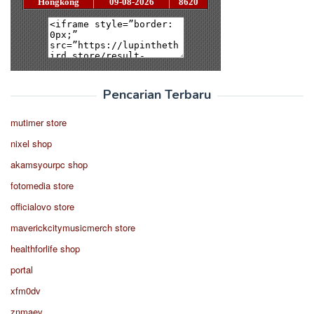
Pencarian Terbaru
mutimer store
nixel shop
akamsyourpc shop
fotomedia store
officialovo store
maverickcitymusicmerch store
healthforlife shop
portal
xfm0dv
znmaev