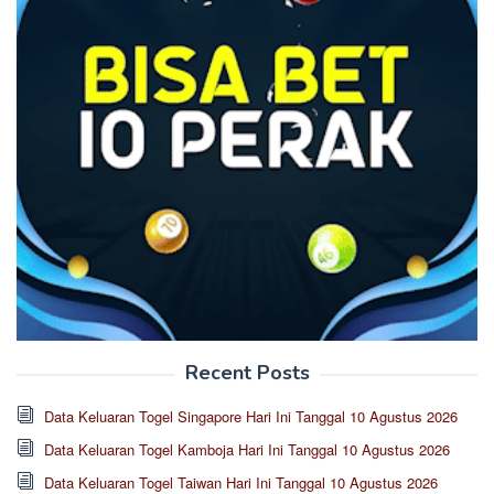
Recent Posts
Data Keluaran Togel Singapore Hari Ini Tanggal 10 Agustus 2026
Data Keluaran Togel Kamboja Hari Ini Tanggal 10 Agustus 2026
Data Keluaran Togel Taiwan Hari Ini Tanggal 10 Agustus 2026