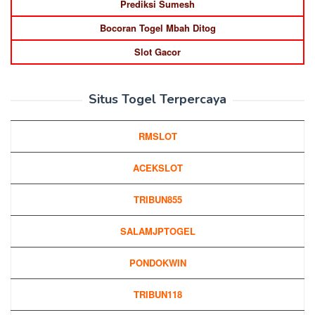
Prediksi Sumesh
Bocoran Togel Mbah Ditog
Slot Gacor
Situs Togel Terpercaya
RMSLOT
ACEKSLOT
TRIBUN855
SALAMJPTOGEL
PONDOKWIN
TRIBUN118