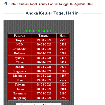
Data Keluaran Togel Sidney Hari Ini Tanggal 09 Agustus 2026
Angka Keluar Togel Hari ini