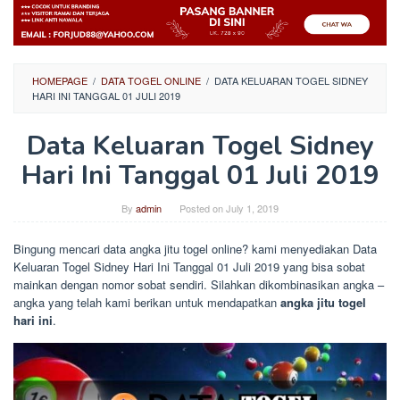
HOMEPAGE
/
DATA TOGEL ONLINE
/
DATA KELUARAN TOGEL SIDNEY
HARI INI TANGGAL 01 JULI 2019
Data Keluaran Togel Sidney
Hari Ini Tanggal 01 Juli 2019
By
admin
Posted on
July 1, 2019
Bingung mencari data angka jitu togel online? kami menyediakan Data
Keluaran Togel Sidney Hari Ini Tanggal 01 Juli 2019 yang bisa sobat
mainkan dengan nomor sobat sendiri. Silahkan dikombinasikan angka –
angka yang telah kami berikan untuk mendapatkan
angka jitu togel
hari ini
.