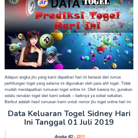
Adapun angka jitu yang kami dapatkan hari ini berasal dari rumus
perhitungan togel yang selama ini digunakan oleh para ahli togel. Tidak
mudah mendapatkan rumusan togel online ini. Oleh karena itu, gunakan
selalu ramalan togel dari kami sebaik – baiknya ya sobat sekalian.
Berikut adalah hasil rumusan kami untuk nomor jitu togel online hari ini.
Data Keluaran Togel Sidney Hari
Ini Tanggal 01 Juli 2019
Angka 4D :
2511