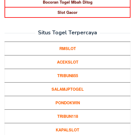
Bocoran Togel Mbah Ditog
Slot Gacor
Situs Togel Terpercaya
RMSLOT
ACEKSLOT
TRIBUN855
SALAMJPTOGEL
PONDOKWIN
TRIBUN118
KAPALSLOT