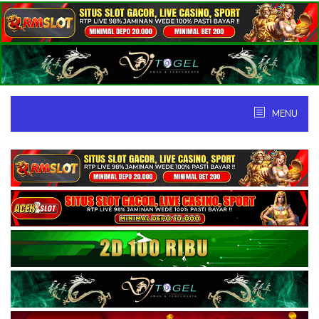
Skip
to
content
MENU