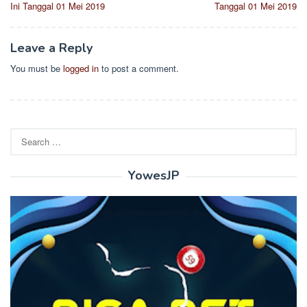
Ini Tanggal 01 Mei 2019
Tanggal 01 Mei 2019
Leave a Reply
You must be
logged in
to post a comment.
Search
for:
YowesJP