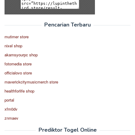
Pencarian Terbaru
mutimer store
nixel shop
akamsyourpc shop
fotomedia store
officialovo store
maverickcitymusicmerch store
healthforlife shop
portal
xfm0dv
znmaev
Prediktor Togel Online