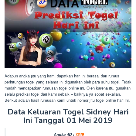
Adapun angka jitu yang kami dapatkan hari ini berasal dari rumus
perhitungan togel yang selama ini digunakan oleh para suhu togel. Tidak
mudah mendapatkan rumusan togel online ini. Oleh karena itu, gunakan
selalu prediksi togel dari kami sebaik – baiknya ya sobat sekalian.
Berikut adalah hasil rumusan kami untuk nomor jitu togel online hari ini.
Data Keluaran Togel Sidney Hari
Ini Tanggal 01 Mei 2019
Angka 4D :
7849