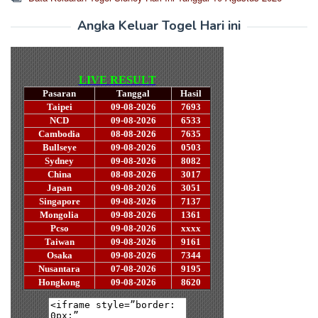
Angka Keluar Togel Hari ini