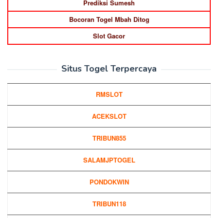
Prediksi Sumesh
Bocoran Togel Mbah Ditog
Slot Gacor
Situs Togel Terpercaya
RMSLOT
ACEKSLOT
TRIBUN855
SALAMJPTOGEL
PONDOKWIN
TRIBUN118