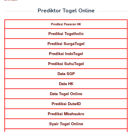
Prediktor Togel Online
Prediksi Pasaran HK
Prediksi Togelholic
Prediksi SurgaTogel
Prediksi IndoTogel
Prediksi SuhuTogel
Data SGP
Data HK
Data Togel Online
Prediksi Duta4D
Prediksi Mbahsukro
Syair Togel Online