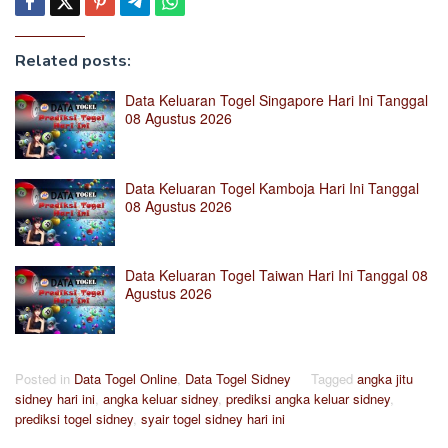
Related posts:
Data Keluaran Togel Singapore Hari Ini Tanggal
08 Agustus 2026
Data Keluaran Togel Kamboja Hari Ini Tanggal
08 Agustus 2026
Data Keluaran Togel Taiwan Hari Ini Tanggal 08
Agustus 2026
Posted in
Data Togel Online
,
Data Togel Sidney
Tagged
angka jitu
sidney hari ini
,
angka keluar sidney
,
prediksi angka keluar sidney
,
prediksi togel sidney
,
syair togel sidney hari ini