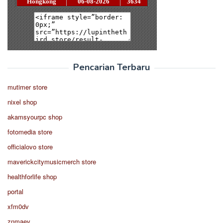
Pencarian Terbaru
mutimer store
nixel shop
akamsyourpc shop
fotomedia store
officialovo store
maverickcitymusicmerch store
healthforlife shop
portal
xfm0dv
znmaev