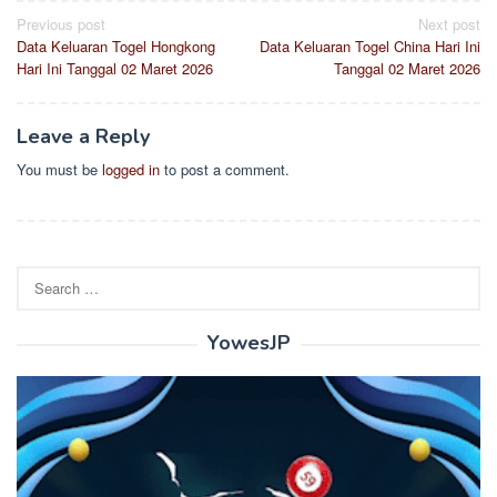
Post
Previous post
Next post
Data Keluaran Togel Hongkong
Data Keluaran Togel China Hari Ini
navigation
Hari Ini Tanggal 02 Maret 2026
Tanggal 02 Maret 2026
Leave a Reply
You must be
logged in
to post a comment.
Search
for:
YowesJP