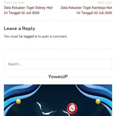
Post
Previous post
Next post
Data Keluaran Togel Sidney Hari
Data Keluaran Togel Kamboja Hari
navigation
Ini Tanggal 02 Juli 2025
Ini Tanggal 03 Juli 2025
Leave a Reply
You must be
logged in
to post a comment.
Search
for:
YowesJP