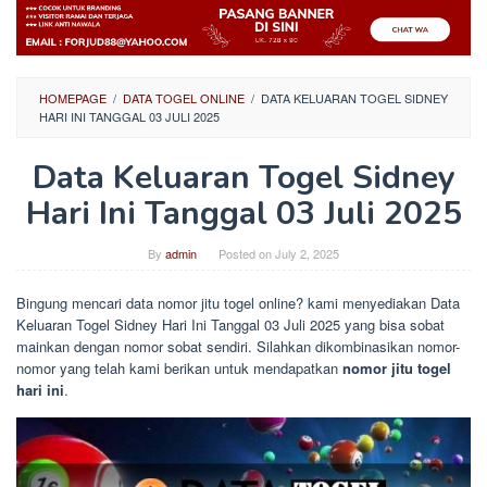
HOMEPAGE
/
DATA TOGEL ONLINE
/
DATA KELUARAN TOGEL SIDNEY
HARI INI TANGGAL 03 JULI 2025
Data Keluaran Togel Sidney
Hari Ini Tanggal 03 Juli 2025
By
admin
Posted on
July 2, 2025
Bingung mencari data nomor jitu togel online? kami menyediakan Data
Keluaran Togel Sidney Hari Ini Tanggal 03 Juli 2025 yang bisa sobat
mainkan dengan nomor sobat sendiri. Silahkan dikombinasikan nomor-
nomor yang telah kami berikan untuk mendapatkan
nomor jitu togel
hari ini
.