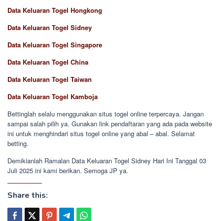
Data Keluaran Togel Hongkong
Data Keluaran Togel Sidney
Data Keluaran Togel Singapore
Data Keluaran Togel China
Data Keluaran Togel Taiwan
Data Keluaran Togel Kamboja
Bettinglah selalu menggunakan situs togel online terpercaya. Jangan
sampai salah pilih ya. Gunakan link pendaftaran yang ada pada website
ini untuk menghindari situs togel online yang abal – abal. Selamat
betting.
Demikianlah Ramalan Data Keluaran Togel Sidney Hari Ini Tanggal 03
Juli 2025 ini kami berikan. Semoga JP ya.
Share this: