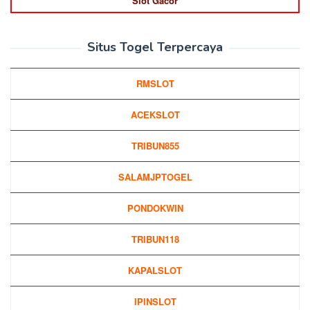
Slot Gacor
Situs Togel Terpercaya
RMSLOT
ACEKSLOT
TRIBUN855
SALAMJPTOGEL
PONDOKWIN
TRIBUN118
KAPALSLOT
IPINSLOT