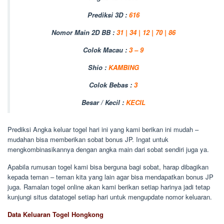
Prediksi 3D :
616
Nomor Main 2D BB :
31 | 34 | 12 | 70 | 86
Colok Macau :
3 – 9
Shio :
KAMBING
Colok Bebas :
3
Besar / Kecil :
KECIL
Prediksi Angka keluar togel hari ini yang kami berikan ini mudah –
mudahan bisa memberikan sobat bonus JP. Ingat untuk
mengkombinasikannya dengan angka main dari sobat sendiri juga ya.
Apabila rumusan togel kami bisa berguna bagi sobat, harap dibagikan
kepada teman – teman kita yang lain agar bisa mendapatkan bonus JP
juga. Ramalan togel online akan kami berikan setiap harinya jadi tetap
kunjungi situs datatogel setiap hari untuk mengupdate nomor keluaran.
Data Keluaran Togel Hongkong