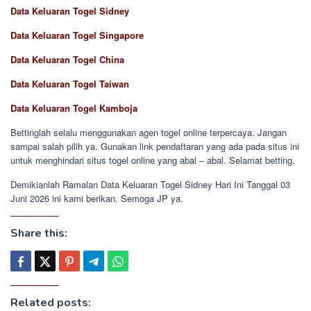
Data Keluaran Togel Sidney
Data Keluaran Togel Singapore
Data Keluaran Togel China
Data Keluaran Togel Taiwan
Data Keluaran Togel Kamboja
Bettinglah selalu menggunakan agen togel online terpercaya. Jangan
sampai salah pilih ya. Gunakan link pendaftaran yang ada pada situs ini
untuk menghindari situs togel online yang abal – abal. Selamat betting.
Demikianlah Ramalan Data Keluaran Togel Sidney Hari Ini Tanggal 03
Juni 2026 ini kami berikan. Semoga JP ya.
Share this:
Related posts: