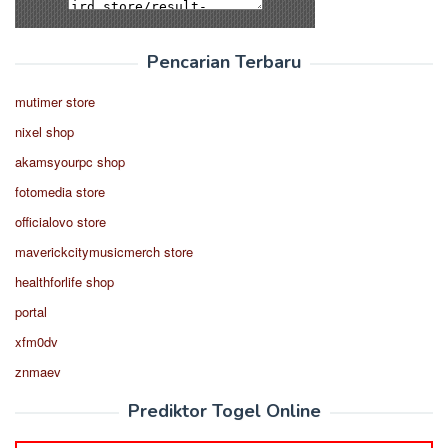
Pencarian Terbaru
mutimer store
nixel shop
akamsyourpc shop
fotomedia store
officialovo store
maverickcitymusicmerch store
healthforlife shop
portal
xfm0dv
znmaev
Prediktor Togel Online