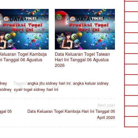
Keluaran Togel Kamboja
Data Keluaran Togel Taiwan
Ini Tanggal 06 Agustus
Hari Ini Tanggal 06 Agustus
2026
dney
Tagged
angka jitu sidney hari ini
,
angka keluar sidney
,
 sidney
,
syair togel sidney hari ini
Next post
ggal 05
Data Keluaran Togel Kamboja Hari Ini Tanggal 05
April 2020