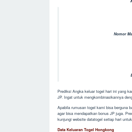
Nomor Ma
Prediksi Angka keluar togel hari ini yang
JP. Ingat untuk mengkombinasikannya denga
Apabila rumusan togel kami bisa berguna ba
agar bisa mendapatkan bonus JP juga. Predik
kunjungi website datatogel setiap hari unt
Data Keluaran Togel Hongkong