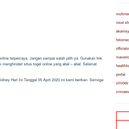
mutimer
nixel s
akamsy
fotomed
official
maveric
online terpercaya. Jangan sampai salah pilih ya. Gunakan link
 menghindari situs togel online yang abal – abal. Selamat
healthfo
portal
idney Hari Ini Tanggal 05 April 2020 ini kami berikan. Semoga
xfm0dv
znmae