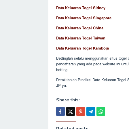
Data Keluaran Togel Sidney
Data Keluaran Togel Singapore
Data Keluaran Togel China
Data Keluaran Togel Taiwan
Data Keluaran Togel Kamboja
Bettinglah selalu menggunakan situs togel 
pendaftaran yang ada pada website ini untuk
betting.
Demikianlah Prediksi Data Keluaran Togel S
JP ya.
Share this:
Related posts: