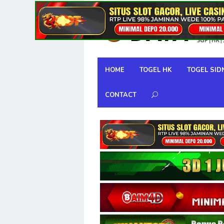
Skip
to
content
HOME
TOGEL HK
TOGEL SID
CONTACT