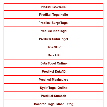
Prediksi Pasaran HK
Prediksi Togelholic
Prediksi SurgaTogel
Prediksi IndoTogel
Prediksi SuhuTogel
Data SGP
Data HK
Data Togel Online
Prediksi Duta4D
Prediksi Mbahsukro
Syair Togel Online
Prediksi Sumesh
Bocoran Togel Mbah Ditog