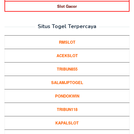
Slot Gacor
Situs Togel Terpercaya
RMSLOT
ACEKSLOT
TRIBUN855
SALAMJPTOGEL
PONDOKWIN
TRIBUN118
KAPALSLOT