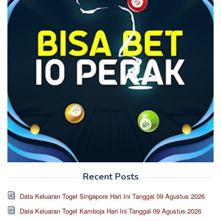
Recent Posts
Data Keluaran Togel Singapore Hari Ini Tanggal 09 Agustus 2026
Data Keluaran Togel Kamboja Hari Ini Tanggal 09 Agustus 2026