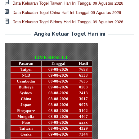
Data Keluaran Togel Taiwan Hari Ini Tanggal 09 Agustus 2026
Data Keluaran Togel China Hari Ini Tanggal 09 Agustus 2026
Data Keluaran Togel Sidney Hari Ini Tanggal 09 Agustus 2026
Angka Keluar Togel Hari ini