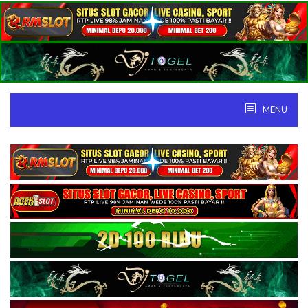
Skip
to
content
MENU