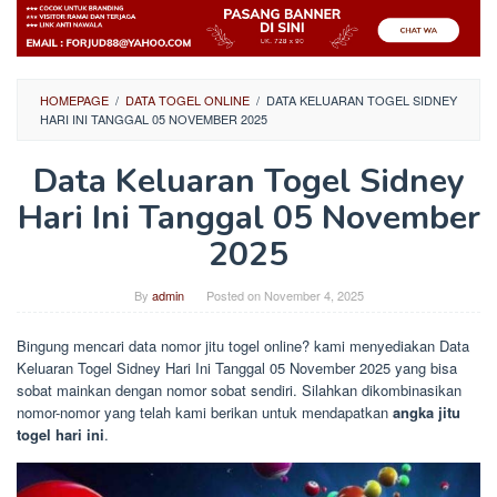
HOMEPAGE
/
DATA TOGEL ONLINE
/
DATA KELUARAN TOGEL SIDNEY
HARI INI TANGGAL 05 NOVEMBER 2025
Data Keluaran Togel Sidney
Hari Ini Tanggal 05 November
2025
By
admin
Posted on
November 4, 2025
Bingung mencari data nomor jitu togel online? kami menyediakan Data
Keluaran Togel Sidney Hari Ini Tanggal 05 November 2025 yang bisa
sobat mainkan dengan nomor sobat sendiri. Silahkan dikombinasikan
nomor-nomor yang telah kami berikan untuk mendapatkan
angka jitu
togel hari ini
.