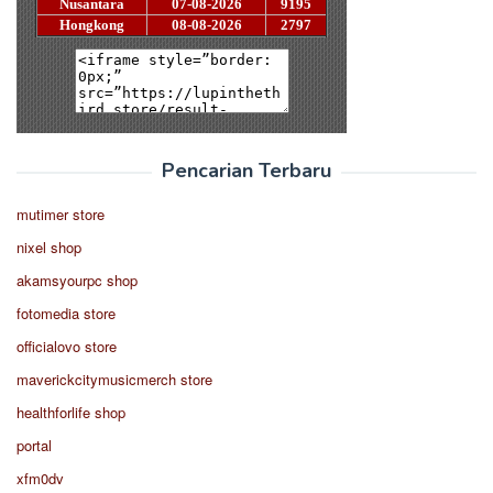
Pencarian Terbaru
mutimer store
nixel shop
akamsyourpc shop
fotomedia store
officialovo store
maverickcitymusicmerch store
healthforlife shop
portal
xfm0dv