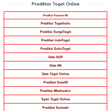
Prediktor Togel Online
Prediksi Pasaran HK
Prediksi Togelholic
Prediksi SurgaTogel
Prediksi IndoTogel
Prediksi SuhuTogel
Data SGP
Data HK
Data Togel Online
Prediksi Duta4D
Prediksi Mbahsukro
Syair Togel Online
Prediksi Sumesh