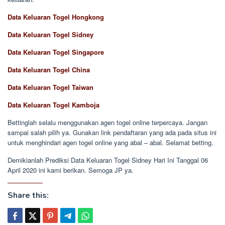
Data Keluaran Togel Hongkong
Data Keluaran Togel Sidney
Data Keluaran Togel Singapore
Data Keluaran Togel China
Data Keluaran Togel Taiwan
Data Keluaran Togel Kamboja
Bettinglah selalu menggunakan agen togel online terpercaya. Jangan
sampai salah pilih ya. Gunakan link pendaftaran yang ada pada situs ini
untuk menghindari agen togel online yang abal – abal. Selamat betting.
Demikianlah Prediksi Data Keluaran Togel Sidney Hari Ini Tanggal 06
April 2020 ini kami berikan. Semoga JP ya.
Share this: