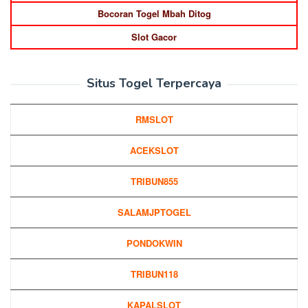
Bocoran Togel Mbah Ditog
Slot Gacor
Situs Togel Terpercaya
RMSLOT
ACEKSLOT
TRIBUN855
SALAMJPTOGEL
PONDOKWIN
TRIBUN118
KAPALSLOT