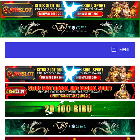
Skip
to
content
MENU