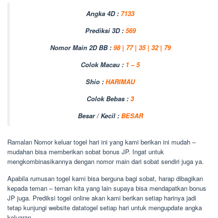
Angka 4D :
7133
Prediksi 3D :
569
Nomor Main 2D BB :
98 | 77 | 35 | 32 | 79
Colok Macau :
1 – 5
Shio :
HARIMAU
Colok Bebas :
3
Besar / Kecil :
BESAR
Ramalan Nomor keluar togel hari ini yang kami berikan ini mudah –
mudahan bisa memberikan sobat bonus JP. Ingat untuk
mengkombinasikannya dengan nomor main dari sobat sendiri juga ya.
Apabila rumusan togel kami bisa berguna bagi sobat, harap dibagikan
kepada teman – teman kita yang lain supaya bisa mendapatkan bonus
JP juga. Prediksi togel online akan kami berikan setiap harinya jadi
tetap kunjungi website datatogel setiap hari untuk mengupdate angka
keluaran.