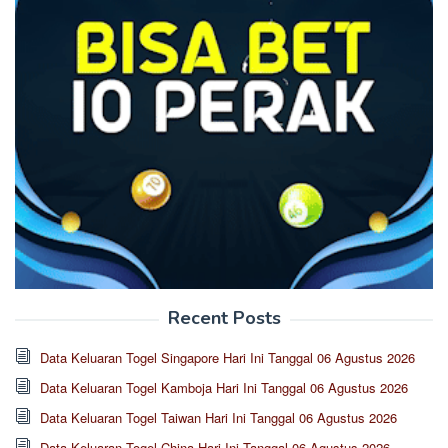
Recent Posts
Data Keluaran Togel Singapore Hari Ini Tanggal 06 Agustus 2026
Data Keluaran Togel Kamboja Hari Ini Tanggal 06 Agustus 2026
Data Keluaran Togel Taiwan Hari Ini Tanggal 06 Agustus 2026
Data Keluaran Togel China Hari Ini Tanggal 06 Agustus 2026