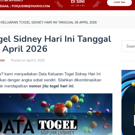
 KELUARAN TOGEL SIDNEY HARI INI TANGGAL 06 APRIL 2026
el Sidney Hari Ini Tanggal
Search
 April 2026
for:
min
Posted on
April 5, 2026
ne? kami menyediakan Data Keluaran Togel Sidney Hari Ini
nkan dengan angka sobat sendiri. Silahkan dikombinasikan
ntuk mendapatkan
nomor jitu togel hari ini
.