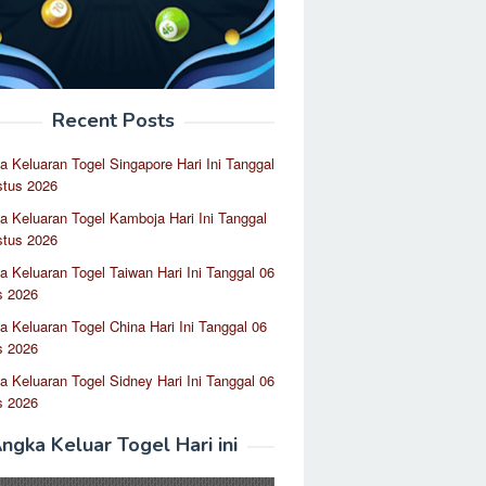
Recent Posts
a Keluaran Togel Singapore Hari Ini Tanggal
stus 2026
a Keluaran Togel Kamboja Hari Ini Tanggal
stus 2026
a Keluaran Togel Taiwan Hari Ini Tanggal 06
s 2026
a Keluaran Togel China Hari Ini Tanggal 06
s 2026
a Keluaran Togel Sidney Hari Ini Tanggal 06
s 2026
ngka Keluar Togel Hari ini