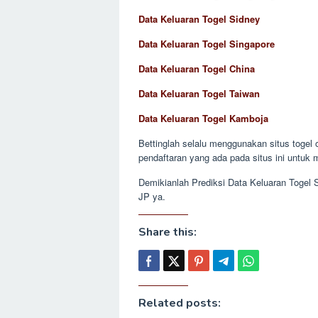
Data Keluaran Togel Sidney
Data Keluaran Togel Singapore
Data Keluaran Togel China
Data Keluaran Togel Taiwan
Data Keluaran Togel Kamboja
Bettinglah selalu menggunakan situs togel 
pendaftaran yang ada pada situs ini untuk m
Demikianlah Prediksi Data Keluaran Togel S
JP ya.
Share this:
Related posts: