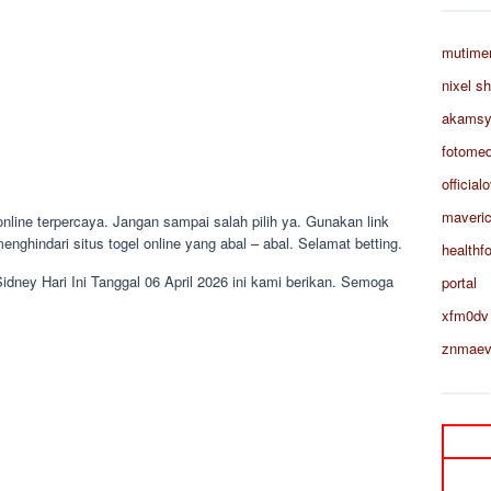
mutimer
nixel s
akamsy
fotomed
official
maveric
online terpercaya. Jangan sampai salah pilih ya. Gunakan link
enghindari situs togel online yang abal – abal. Selamat betting.
healthfo
idney Hari Ini Tanggal 06 April 2026 ini kami berikan. Semoga
portal
xfm0dv
znmae