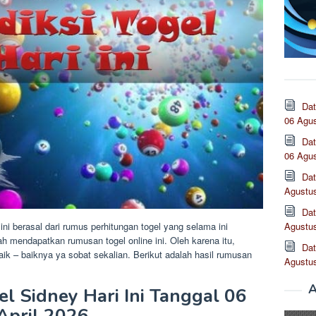
Dat
06 Agu
Dat
06 Agu
Dat
Agustu
Dat
ni berasal dari rumus perhitungan togel yang selama ini
Agustu
h mendapatkan rumusan togel online ini. Oleh karena itu,
Dat
aik – baiknya ya sobat sekalian. Berikut adalah hasil rumusan
Agustu
A
l Sidney Hari Ini Tanggal 06
April 2026