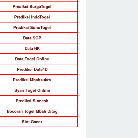
Prediksi SurgaTogel
Prediksi IndoTogel
Prediksi SuhuTogel
Data SGP
Data HK
Data Togel Online
Prediksi Duta4D
Prediksi Mbahsukro
Syair Togel Online
Prediksi Sumesh
Bocoran Togel Mbah Ditog
Slot Gacor