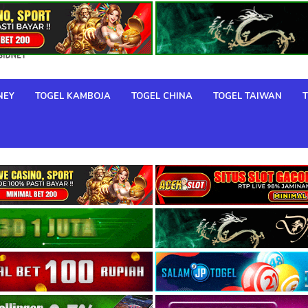
NEY
TOGEL KAMBOJA
TOGEL CHINA
TOGEL TAIWAN
T