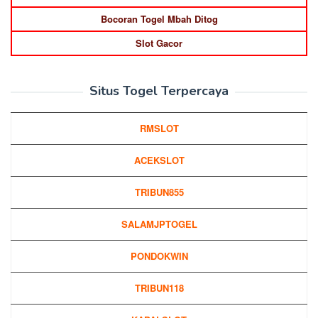
Bocoran Togel Mbah Ditog
Slot Gacor
Situs Togel Terpercaya
RMSLOT
ACEKSLOT
TRIBUN855
SALAMJPTOGEL
PONDOKWIN
TRIBUN118