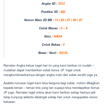
Angka 4D :
3312
Prediksi 3D :
082
Nomor Main 2D BB :
14 | 83 | 67 | 98 | 87
Colok Macau :
0 – 8
Shio :
NAGA
Colok Bebas :
5
Besar / Kecil :
KECIL
Ramalan Angka keluar togel hari ini yang kami berikan ini mudah –
mudahan dapat memberikan sobat bonus JP. Ingat untuk
mengkombinasikannya dengan angka main dari sobat sendiri juga ya.
Apabila rumusan togel kami bisa berguna bagi sobat, mohon dibagikan
kepada teman – teman kita yang lain supaya bisa mendapatkan bonus
JP juga. Ramalan togel online akan kami berikan setiap harinya jadi
tetap kunjungi website datatogel setiap hari untuk mengupdate nomor
keluaran.