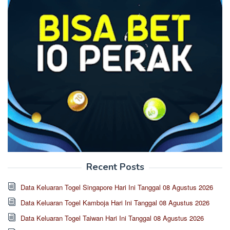
Recent Posts
Data Keluaran Togel Singapore Hari Ini Tanggal 08 Agustus 2026
Data Keluaran Togel Kamboja Hari Ini Tanggal 08 Agustus 2026
Data Keluaran Togel Taiwan Hari Ini Tanggal 08 Agustus 2026