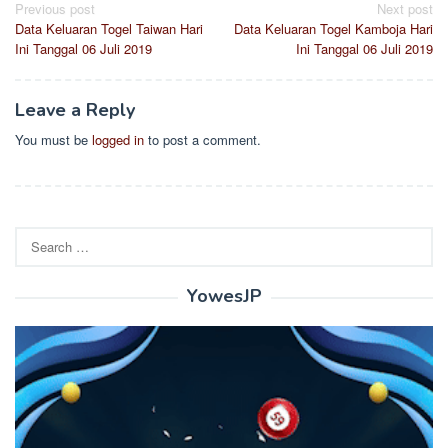
Post
Previous post
Next post
Data Keluaran Togel Taiwan Hari
Data Keluaran Togel Kamboja Hari
navigation
Ini Tanggal 06 Juli 2019
Ini Tanggal 06 Juli 2019
Leave a Reply
You must be
logged in
to post a comment.
Search
for:
YowesJP