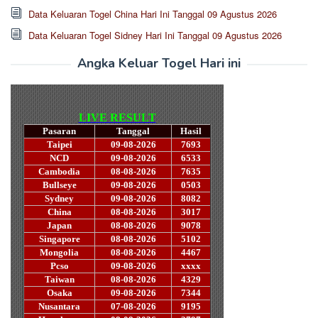
Data Keluaran Togel China Hari Ini Tanggal 09 Agustus 2026
Data Keluaran Togel Sidney Hari Ini Tanggal 09 Agustus 2026
Angka Keluar Togel Hari ini