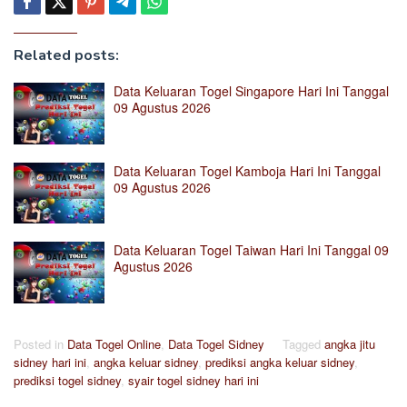
Related posts:
Data Keluaran Togel Singapore Hari Ini Tanggal
09 Agustus 2026
Data Keluaran Togel Kamboja Hari Ini Tanggal
09 Agustus 2026
Data Keluaran Togel Taiwan Hari Ini Tanggal 09
Agustus 2026
Posted in
Data Togel Online
,
Data Togel Sidney
Tagged
angka jitu
sidney hari ini
,
angka keluar sidney
,
prediksi angka keluar sidney
,
prediksi togel sidney
,
syair togel sidney hari ini