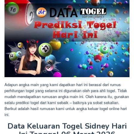
Adapun angka main yang kami dapatkan hari ini berasal dari rumus
perhitungan togel yang selama ini digunakan oleh para ahli togel. Tidak
mudah mendapatkan rumusan angka main ini. Oleh karena itu, gunakan
selalu prediksi togel dari kami sebaik – baiknya ya sobat sekalian.
Berikut adalah hasil rumusan kami untuk angka keluar togel online hari
ini.
Data Keluaran Togel Sidney Hari