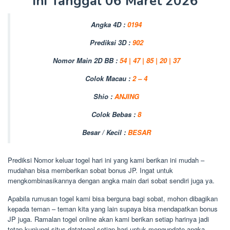
Ini Tanggal 06 Maret 2026
Angka 4D :
0194
Prediksi 3D :
902
Nomor Main 2D BB :
54 | 47 | 85 | 20 | 37
Colok Macau :
2 – 4
Shio :
ANJING
Colok Bebas :
8
Besar / Kecil :
BESAR
Prediksi Nomor keluar togel hari ini yang kami berikan ini mudah –
mudahan bisa memberikan sobat bonus JP. Ingat untuk
mengkombinasikannya dengan angka main dari sobat sendiri juga ya.
Apabila rumusan togel kami bisa berguna bagi sobat, mohon dibagikan
kepada teman – teman kita yang lain supaya bisa mendapatkan bonus
JP juga. Ramalan togel online akan kami berikan setiap harinya jadi
tetap kunjungi situs datatogel setiap hari untuk mengupdate angka