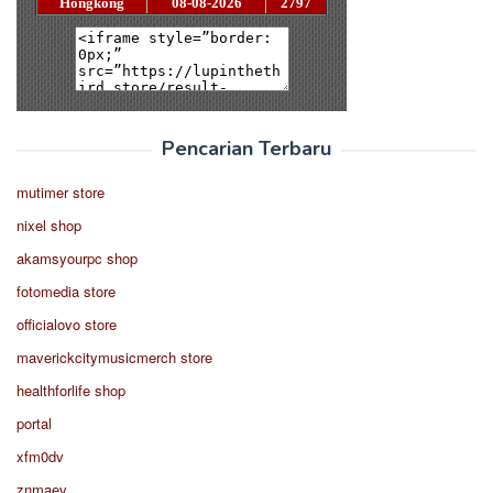
Pencarian Terbaru
mutimer store
nixel shop
akamsyourpc shop
fotomedia store
officialovo store
maverickcitymusicmerch store
healthforlife shop
portal
xfm0dv
znmaev