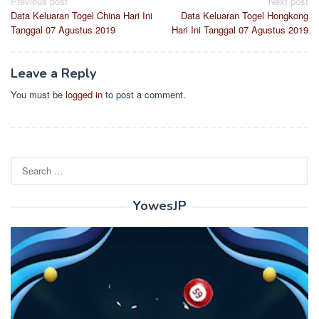
Post
Previous post
Next post
Data Keluaran Togel China Hari Ini
Data Keluaran Togel Hongkong
navigation
Tanggal 07 Agustus 2019
Hari Ini Tanggal 07 Agustus 2019
Leave a Reply
You must be
logged in
to post a comment.
Search
for:
YowesJP