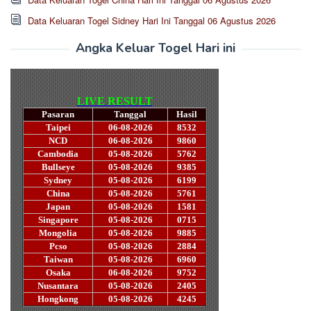
Data Keluaran Togel Sidney Hari Ini Tanggal 06 Agustus 2026
Angka Keluar Togel Hari ini