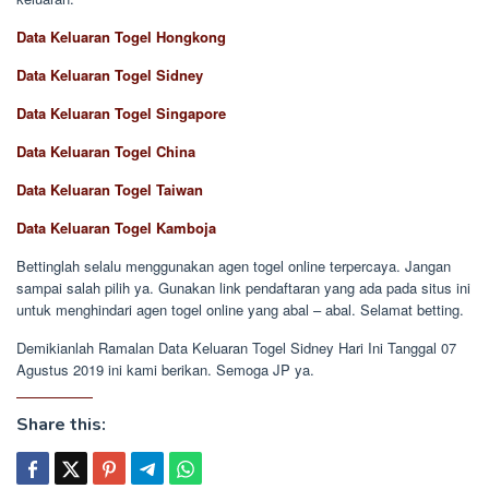
Data Keluaran Togel Hongkong
Data Keluaran Togel Sidney
Data Keluaran Togel Singapore
Data Keluaran Togel China
Data Keluaran Togel Taiwan
Data Keluaran Togel Kamboja
Bettinglah selalu menggunakan agen togel online terpercaya. Jangan
sampai salah pilih ya. Gunakan link pendaftaran yang ada pada situs ini
untuk menghindari agen togel online yang abal – abal. Selamat betting.
Demikianlah Ramalan Data Keluaran Togel Sidney Hari Ini Tanggal 07
Agustus 2019 ini kami berikan. Semoga JP ya.
Share this: