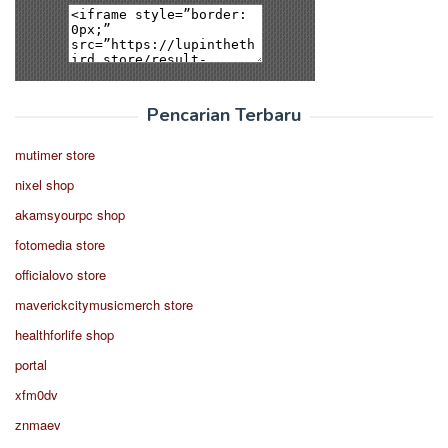
Pencarian Terbaru
mutimer store
nixel shop
akamsyourpc shop
fotomedia store
officialovo store
maverickcitymusicmerch store
healthforlife shop
portal
xfm0dv
znmaev