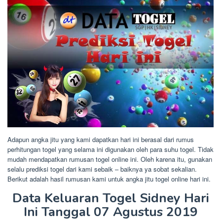
Adapun angka jitu yang kami dapatkan hari ini berasal dari rumus
perhitungan togel yang selama ini digunakan oleh para suhu togel. Tidak
mudah mendapatkan rumusan togel online ini. Oleh karena itu, gunakan
selalu prediksi togel dari kami sebaik – baiknya ya sobat sekalian.
Berikut adalah hasil rumusan kami untuk angka jitu togel online hari ini.
Data Keluaran Togel Sidney Hari
Ini Tanggal 07 Agustus 2019