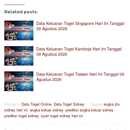
Related posts:
Data Keluaran Togel Singapore Hari Ini Tanggal
09 Agustus 2026
Data Keluaran Togel Kamboja Hari Ini Tanggal
09 Agustus 2026
Data Keluaran Togel Taiwan Hari Ini Tanggal 09
Agustus 2026
Posted in
Data Togel Online
,
Data Togel Sidney
Tagged
angka jitu
sidney hari ini
,
angka keluar sidney
,
prediksi angka keluar sidney
,
prediksi togel sidney
,
syair togel sidney hari ini