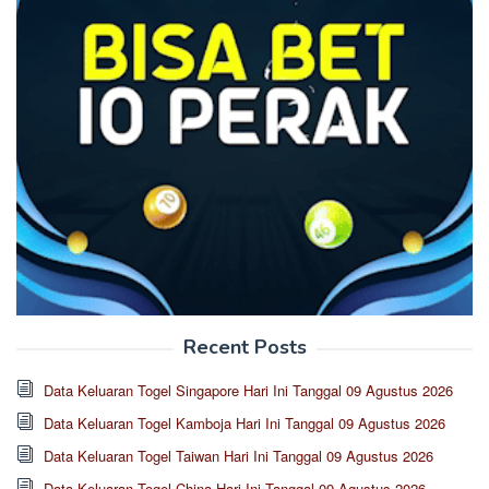
Recent Posts
Data Keluaran Togel Singapore Hari Ini Tanggal 09 Agustus 2026
Data Keluaran Togel Kamboja Hari Ini Tanggal 09 Agustus 2026
Data Keluaran Togel Taiwan Hari Ini Tanggal 09 Agustus 2026
Data Keluaran Togel China Hari Ini Tanggal 09 Agustus 2026