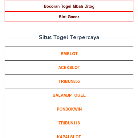
Bocoran Togel Mbah Ditog
Slot Gacor
Situs Togel Terpercaya
RMSLOT
ACEKSLOT
TRIBUN855
SALAMJPTOGEL
PONDOKWIN
TRIBUN118
KAPALSLOT