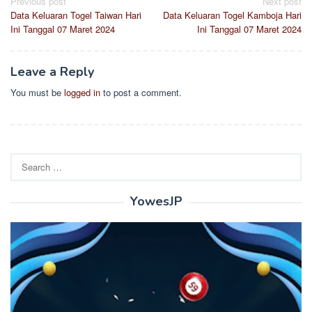
Post
Previous post
Next post
Data Keluaran Togel Taiwan Hari
Data Keluaran Togel Kamboja Hari
navigation
Ini Tanggal 07 Maret 2024
Ini Tanggal 07 Maret 2024
Leave a Reply
You must be
logged in
to post a comment.
Search
for:
YowesJP