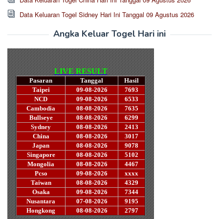
Data Keluaran Togel Sidney Hari Ini Tanggal 09 Agustus 2026
Angka Keluar Togel Hari ini