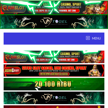
Skip
to
content
MENU