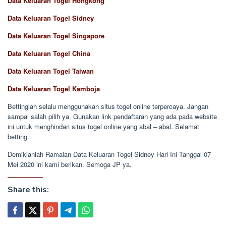
Data Keluaran Togel Hongkong
Data Keluaran Togel Sidney
Data Keluaran Togel Singapore
Data Keluaran Togel China
Data Keluaran Togel Taiwan
Data Keluaran Togel Kamboja
Bettinglah selalu menggunakan situs togel online terpercaya. Jangan
sampai salah pilih ya. Gunakan link pendaftaran yang ada pada website
ini untuk menghindari situs togel online yang abal – abal. Selamat
betting.
Demikianlah Ramalan Data Keluaran Togel Sidney Hari Ini Tanggal 07
Mei 2020 ini kami berikan. Semoga JP ya.
Share this: