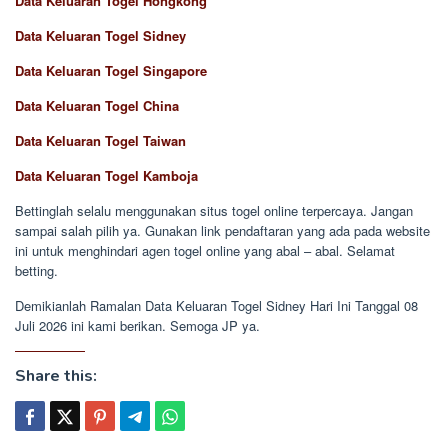
Data Keluaran Togel Hongkong
Data Keluaran Togel Sidney
Data Keluaran Togel Singapore
Data Keluaran Togel China
Data Keluaran Togel Taiwan
Data Keluaran Togel Kamboja
Bettinglah selalu menggunakan situs togel online terpercaya. Jangan
sampai salah pilih ya. Gunakan link pendaftaran yang ada pada website
ini untuk menghindari agen togel online yang abal – abal. Selamat
betting.
Demikianlah Ramalan Data Keluaran Togel Sidney Hari Ini Tanggal 08
Juli 2026 ini kami berikan. Semoga JP ya.
Share this: