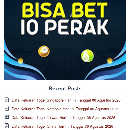
Recent Posts
Data Keluaran Togel Singapore Hari Ini Tanggal 06 Agustus 2026
Data Keluaran Togel Kamboja Hari Ini Tanggal 06 Agustus 2026
Data Keluaran Togel Taiwan Hari Ini Tanggal 06 Agustus 2026
Data Keluaran Togel China Hari Ini Tanggal 06 Agustus 2026