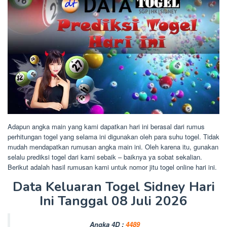
Adapun angka main yang kami dapatkan hari ini berasal dari rumus
perhitungan togel yang selama ini digunakan oleh para suhu togel. Tidak
mudah mendapatkan rumusan angka main ini. Oleh karena itu, gunakan
selalu prediksi togel dari kami sebaik – baiknya ya sobat sekalian.
Berikut adalah hasil rumusan kami untuk nomor jitu togel online hari ini.
Data Keluaran Togel Sidney Hari
Ini Tanggal 08 Juli 2026
Angka 4D :
4489