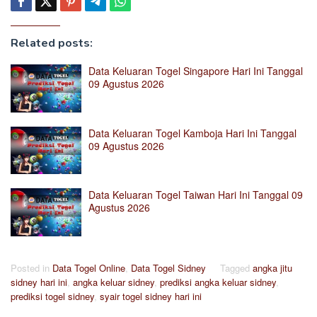
Related posts:
Data Keluaran Togel Singapore Hari Ini Tanggal
09 Agustus 2026
Data Keluaran Togel Kamboja Hari Ini Tanggal
09 Agustus 2026
Data Keluaran Togel Taiwan Hari Ini Tanggal 09
Agustus 2026
Posted in
Data Togel Online
,
Data Togel Sidney
Tagged
angka jitu
sidney hari ini
,
angka keluar sidney
,
prediksi angka keluar sidney
,
prediksi togel sidney
,
syair togel sidney hari ini