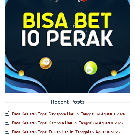
Recent Posts
Data Keluaran Togel Singapore Hari Ini Tanggal 09 Agustus 2026
Data Keluaran Togel Kamboja Hari Ini Tanggal 09 Agustus 2026
Data Keluaran Togel Taiwan Hari Ini Tanggal 09 Agustus 2026