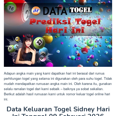
Adapun angka main yang kami dapatkan hari ini berasal dari rumus
perhitungan togel yang selama ini digunakan oleh para suhu togel. Tidak
mudah mendapatkan rumusan angka main ini. Oleh karena itu, gunakan
selalu ramalan togel dari kami sebaik – baiknya ya sobat sekalian.
Berikut adalah hasil rumusan kami untuk nomor keluar togel online hari
ini.
Data Keluaran Togel Sidney Hari