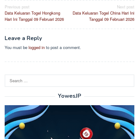
Post
Previous post
Next post
Data Keluaran Togel Hongkong
Data Keluaran Togel China Hari Ini
navigation
Hari Ini Tanggal 09 Februari 2026
Tanggal 09 Februari 2026
Leave a Reply
You must be
logged in
to post a comment.
Search
for:
YowesJP