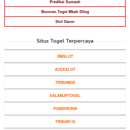
Prediksi Sumesh
Bocoran Togel Mbah Ditog
Slot Gacor
Situs Togel Terpercaya
RMSLOT
ACEKSLOT
TRIBUN855
SALAMJPTOGEL
PONDOKWIN
TRIBUN118