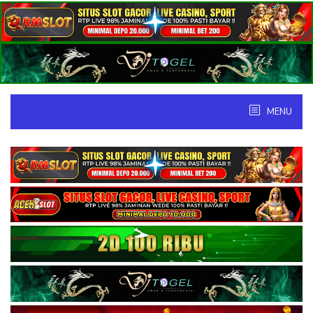
Skip
to
content
MENU