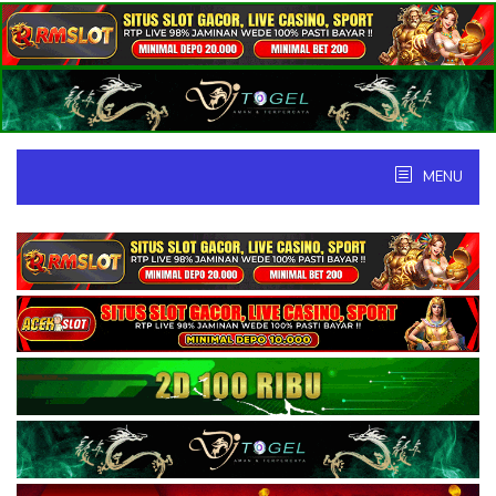
Skip
to
content
MENU