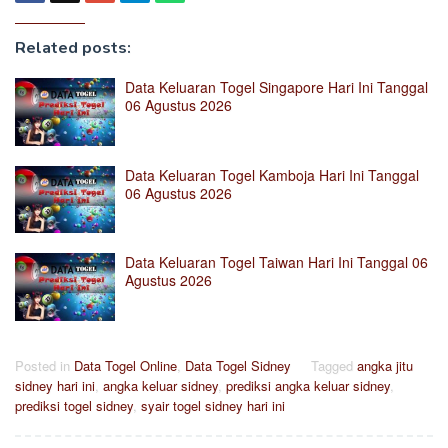
Related posts:
Data Keluaran Togel Singapore Hari Ini Tanggal
06 Agustus 2026
Data Keluaran Togel Kamboja Hari Ini Tanggal
06 Agustus 2026
Data Keluaran Togel Taiwan Hari Ini Tanggal 06
Agustus 2026
Posted in
Data Togel Online
,
Data Togel Sidney
Tagged
angka jitu
sidney hari ini
,
angka keluar sidney
,
prediksi angka keluar sidney
,
prediksi togel sidney
,
syair togel sidney hari ini