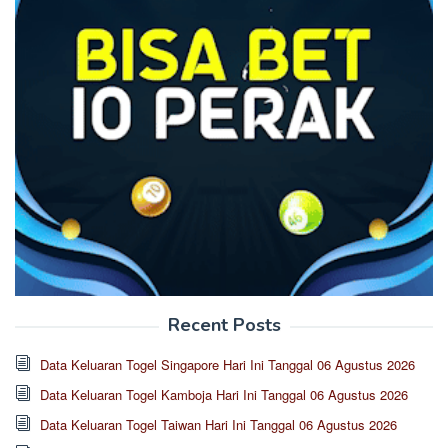
Recent Posts
Data Keluaran Togel Singapore Hari Ini Tanggal 06 Agustus 2026
Data Keluaran Togel Kamboja Hari Ini Tanggal 06 Agustus 2026
Data Keluaran Togel Taiwan Hari Ini Tanggal 06 Agustus 2026