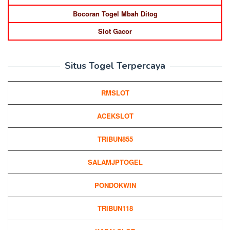
Bocoran Togel Mbah Ditog
Slot Gacor
Situs Togel Terpercaya
RMSLOT
ACEKSLOT
TRIBUN855
SALAMJPTOGEL
PONDOKWIN
TRIBUN118