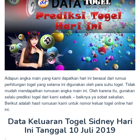
Adapun angka main yang kami dapatkan hari ini berasal dari rumus
perhitungan togel yang selama ini digunakan oleh para suhu togel. Tidak
mudah mendapatkan rumusan angka main ini. Oleh karena itu, gunakan
selalu prediksi togel dari kami sebaik – baiknya ya sobat sekalian.
Berikut adalah hasil rumusan kami untuk nomor keluar togel online hari
ini.
Data Keluaran Togel Sidney Hari
Ini Tanggal 10 Juli 2019