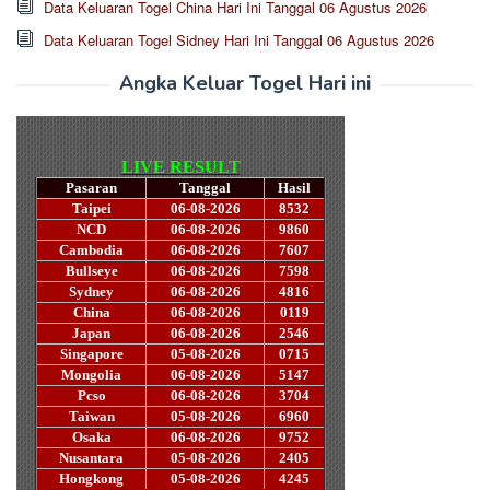
Data Keluaran Togel China Hari Ini Tanggal 06 Agustus 2026
Data Keluaran Togel Sidney Hari Ini Tanggal 06 Agustus 2026
Angka Keluar Togel Hari ini