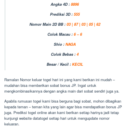
Angka 4D :
8896
Prediksi 3D :
555
Nomor Main 2D BB :
03 | 87 | 03 | 05 | 62
Colok Macau :
6 – 6
Shio :
NAGA
Colok Bebas :
4
Besar / Kecil :
KECIL
Ramalan Nomor keluar togel hari ini yang kami berikan ini mudah –
mudahan bisa memberikan sobat bonus JP. Ingat untuk
mengkombinasikannya dengan angka main dari sobat sendiri juga ya.
Apabila rumusan togel kami bisa berguna bagi sobat, mohon dibagikan
kepada teman – teman kita yang lain agar bisa mendapatkan bonus JP
juga. Prediksi togel online akan kami berikan setiap harinya jadi tetap
kunjungi website datatogel setiap hari untuk mengupdate nomor
keluaran.