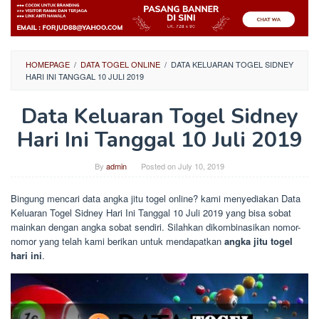
HOMEPAGE
/
DATA TOGEL ONLINE
/
DATA KELUARAN TOGEL SIDNEY
HARI INI TANGGAL 10 JULI 2019
Data Keluaran Togel Sidney
Hari Ini Tanggal 10 Juli 2019
By
admin
Posted on
July 10, 2019
Bingung mencari data angka jitu togel online? kami menyediakan Data
Keluaran Togel Sidney Hari Ini Tanggal 10 Juli 2019 yang bisa sobat
mainkan dengan angka sobat sendiri. Silahkan dikombinasikan nomor-
nomor yang telah kami berikan untuk mendapatkan
angka jitu togel
hari ini
.