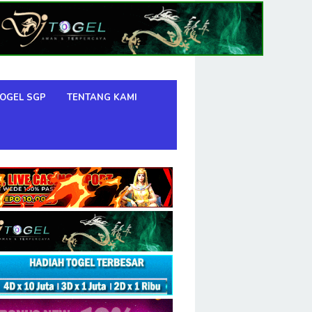
OGEL SGP
TENTANG KAMI