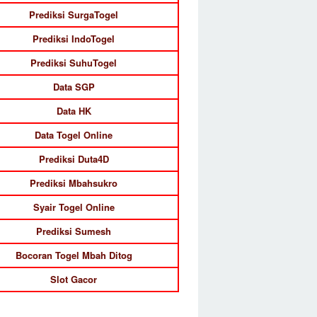
Prediksi SurgaTogel
Prediksi IndoTogel
Prediksi SuhuTogel
Data SGP
Data HK
Data Togel Online
Prediksi Duta4D
Prediksi Mbahsukro
Syair Togel Online
Prediksi Sumesh
Bocoran Togel Mbah Ditog
Slot Gacor