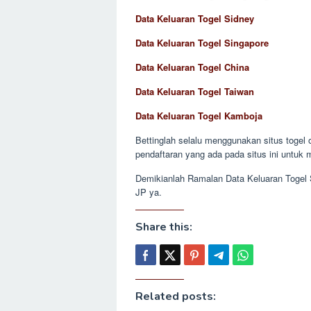
Data Keluaran Togel Sidney
Data Keluaran Togel Singapore
Data Keluaran Togel China
Data Keluaran Togel Taiwan
Data Keluaran Togel Kamboja
Bettinglah selalu menggunakan situs togel 
pendaftaran yang ada pada situs ini untuk m
Demikianlah Ramalan Data Keluaran Togel S
JP ya.
Share this:
Related posts: