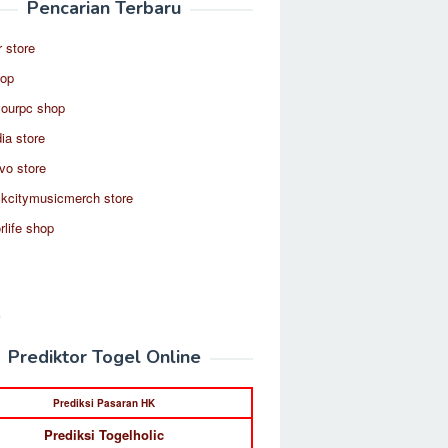
Pencarian Terbaru
 store
hop
ourpc shop
ia store
ovo store
kcitymusicmerch store
rlife shop
v
Prediktor Togel Online
Prediksi Pasaran HK
Prediksi Togelholic