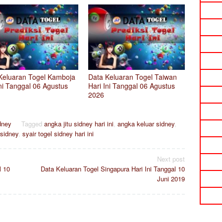
Keluaran Togel Kamboja
Data Keluaran Togel Taiwan
Ini Tanggal 06 Agustus
Hari Ini Tanggal 06 Agustus
2026
dney
Tagged
angka jitu sidney hari ini
,
angka keluar sidney
,
 sidney
,
syair togel sidney hari ini
Next post
l 10
Data Keluaran Togel Singapura Hari Ini Tanggal 10
Juni 2019