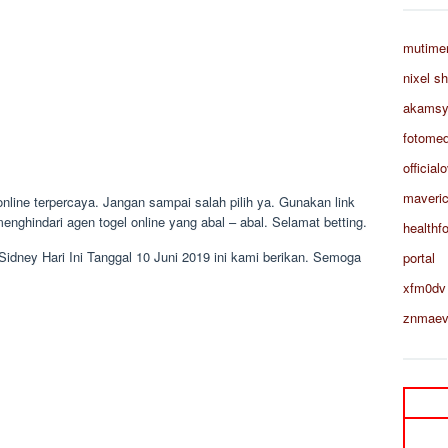
mutimer
nixel s
akamsy
fotomed
official
maveric
online terpercaya. Jangan sampai salah pilih ya. Gunakan link
enghindari agen togel online yang abal – abal. Selamat betting.
healthfo
idney Hari Ini Tanggal 10 Juni 2019 ini kami berikan. Semoga
portal
xfm0dv
znmae