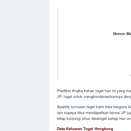
Nomor Ma
Prediksi Angka keluar togel hari ini yang
JP. Ingat untuk mengkombinasikannya denga
Apabila rumusan togel kami bisa berguna b
lain supaya bisa mendapatkan bonus JP juga.
tetap kunjungi situs datatogel setiap hari 
Data Keluaran Togel Hongkong