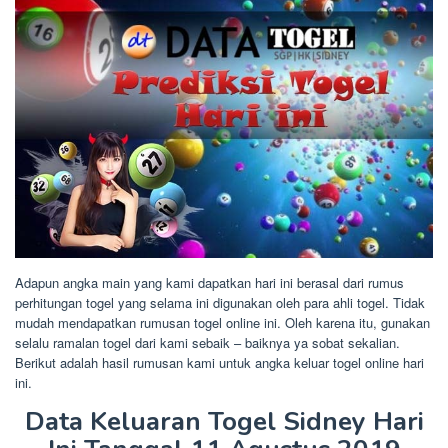
Adapun angka main yang kami dapatkan hari ini berasal dari rumus
perhitungan togel yang selama ini digunakan oleh para ahli togel. Tidak
mudah mendapatkan rumusan togel online ini. Oleh karena itu, gunakan
selalu ramalan togel dari kami sebaik – baiknya ya sobat sekalian.
Berikut adalah hasil rumusan kami untuk angka keluar togel online hari
ini.
Data Keluaran Togel Sidney Hari