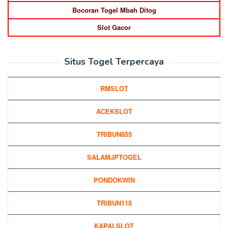
Bocoran Togel Mbah Ditog
Slot Gacor
Situs Togel Terpercaya
RMSLOT
ACEKSLOT
TRIBUN855
SALAMJPTOGEL
PONDOKWIN
TRIBUN118
KAPALSLOT