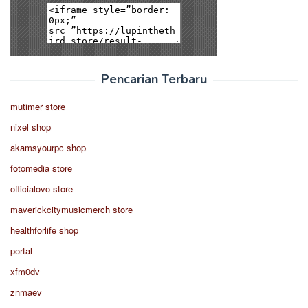
Pencarian Terbaru
mutimer store
nixel shop
akamsyourpc shop
fotomedia store
officialovo store
maverickcitymusicmerch store
healthforlife shop
portal
xfm0dv
znmaev