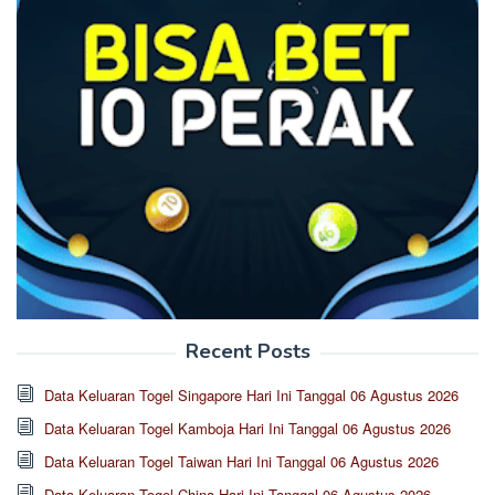
Recent Posts
Data Keluaran Togel Singapore Hari Ini Tanggal 06 Agustus 2026
Data Keluaran Togel Kamboja Hari Ini Tanggal 06 Agustus 2026
Data Keluaran Togel Taiwan Hari Ini Tanggal 06 Agustus 2026
Data Keluaran Togel China Hari Ini Tanggal 06 Agustus 2026