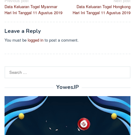
Post
Previous post
Next post
Data Keluaran Togel Myanmar
Data Keluaran Togel Hongkong
navigation
Hari Ini Tanggal 11 Agustus 2019
Hari Ini Tanggal 11 Agustus 2019
Leave a Reply
You must be
logged in
to post a comment.
Search
for:
YowesJP