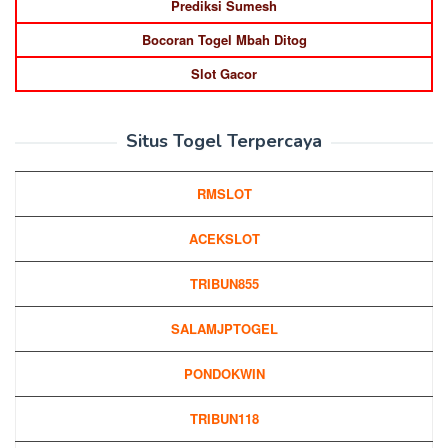
Prediksi Sumesh
Bocoran Togel Mbah Ditog
Slot Gacor
Situs Togel Terpercaya
RMSLOT
ACEKSLOT
TRIBUN855
SALAMJPTOGEL
PONDOKWIN
TRIBUN118