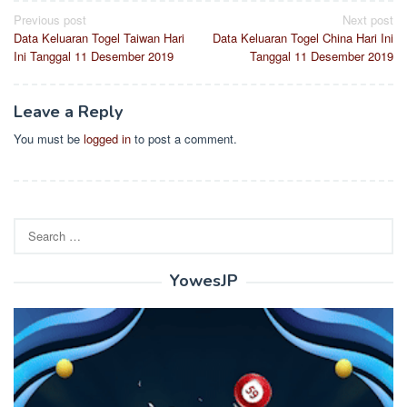
Post
Previous post
Next post
Data Keluaran Togel Taiwan Hari
Data Keluaran Togel China Hari Ini
navigation
Ini Tanggal 11 Desember 2019
Tanggal 11 Desember 2019
Leave a Reply
You must be
logged in
to post a comment.
Search
for:
YowesJP