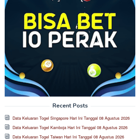
Recent Posts
Data Keluaran Togel Singapore Hari Ini Tanggal 08 Agustus 2026
Data Keluaran Togel Kamboja Hari Ini Tanggal 08 Agustus 2026
Data Keluaran Togel Taiwan Hari Ini Tanggal 08 Agustus 2026