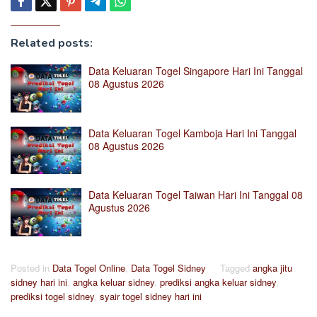
Related posts:
Data Keluaran Togel Singapore Hari Ini Tanggal
08 Agustus 2026
Data Keluaran Togel Kamboja Hari Ini Tanggal
08 Agustus 2026
Data Keluaran Togel Taiwan Hari Ini Tanggal 08
Agustus 2026
Posted in
Data Togel Online
,
Data Togel Sidney
Tagged
angka jitu
sidney hari ini
,
angka keluar sidney
,
prediksi angka keluar sidney
,
prediksi togel sidney
,
syair togel sidney hari ini