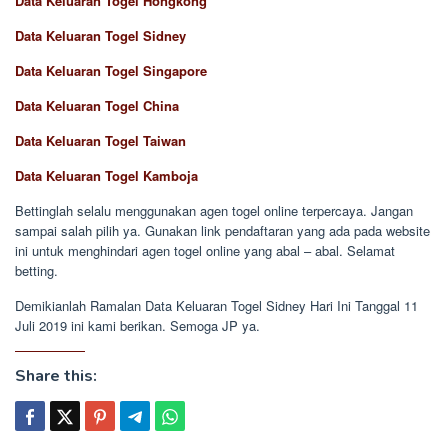
Data Keluaran Togel Hongkong
Data Keluaran Togel Sidney
Data Keluaran Togel Singapore
Data Keluaran Togel China
Data Keluaran Togel Taiwan
Data Keluaran Togel Kamboja
Bettinglah selalu menggunakan agen togel online terpercaya. Jangan
sampai salah pilih ya. Gunakan link pendaftaran yang ada pada website
ini untuk menghindari agen togel online yang abal – abal. Selamat
betting.
Demikianlah Ramalan Data Keluaran Togel Sidney Hari Ini Tanggal 11
Juli 2019 ini kami berikan. Semoga JP ya.
Share this: