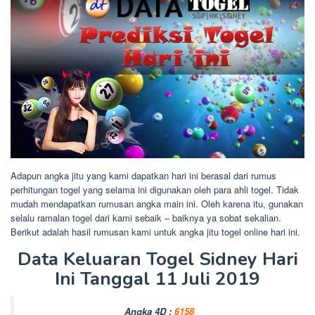
Adapun angka jitu yang kami dapatkan hari ini berasal dari rumus
perhitungan togel yang selama ini digunakan oleh para ahli togel. Tidak
mudah mendapatkan rumusan angka main ini. Oleh karena itu, gunakan
selalu ramalan togel dari kami sebaik – baiknya ya sobat sekalian.
Berikut adalah hasil rumusan kami untuk angka jitu togel online hari ini.
Data Keluaran Togel Sidney Hari
Ini Tanggal 11 Juli 2019
Angka 4D :
6158