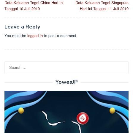
Data Keluaran Togel China Hari Ini
Data Keluaran Togel Singapura
navigation
Tanggal 10 Juli 2019
Hari Ini Tanggal 11 Juli 2019
Leave a Reply
You must be
logged in
to post a comment.
Search
for:
YowesJP