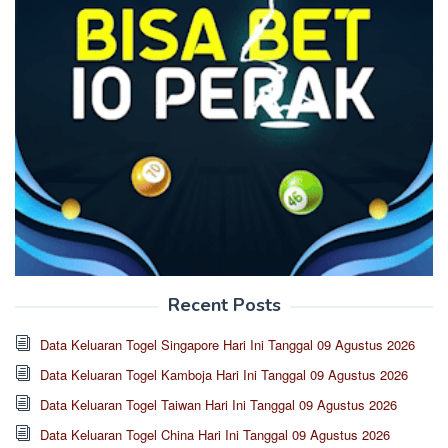
Recent Posts
Data Keluaran Togel Singapore Hari Ini Tanggal 09 Agustus 2026
Data Keluaran Togel Kamboja Hari Ini Tanggal 09 Agustus 2026
Data Keluaran Togel Taiwan Hari Ini Tanggal 09 Agustus 2026
Data Keluaran Togel China Hari Ini Tanggal 09 Agustus 2026