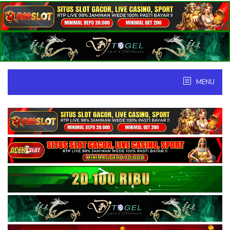
Skip
to
content
MENU