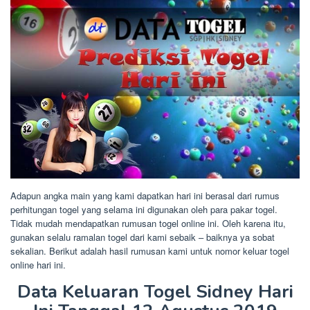
Adapun angka main yang kami dapatkan hari ini berasal dari rumus
perhitungan togel yang selama ini digunakan oleh para pakar togel.
Tidak mudah mendapatkan rumusan togel online ini. Oleh karena itu,
gunakan selalu ramalan togel dari kami sebaik – baiknya ya sobat
sekalian. Berikut adalah hasil rumusan kami untuk nomor keluar togel
online hari ini.
Data Keluaran Togel Sidney Hari