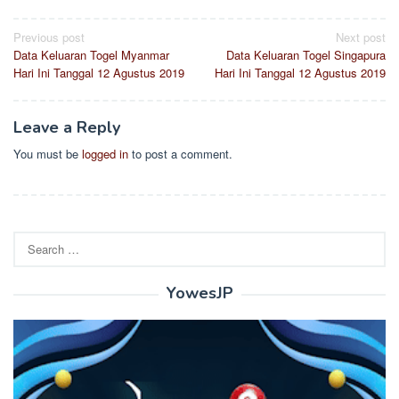
Post
Previous post
Next post
Data Keluaran Togel Myanmar
Data Keluaran Togel Singapura
navigation
Hari Ini Tanggal 12 Agustus 2019
Hari Ini Tanggal 12 Agustus 2019
Leave a Reply
You must be
logged in
to post a comment.
Search
for:
YowesJP