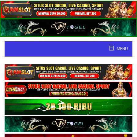
Skip
to
content
MENU