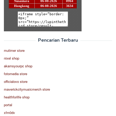
Pencarian Terbaru
mutimer store
nixel shop
akamsyourpc shop
fotomedia store
officialovo store
maverickcitymusicmerch store
healthforlife shop
portal
xfm0dv