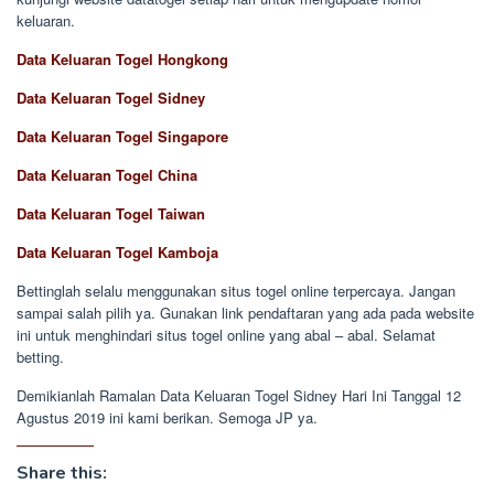
keluaran.
Data Keluaran Togel Hongkong
Data Keluaran Togel Sidney
Data Keluaran Togel Singapore
Data Keluaran Togel China
Data Keluaran Togel Taiwan
Data Keluaran Togel Kamboja
Bettinglah selalu menggunakan situs togel online terpercaya. Jangan
sampai salah pilih ya. Gunakan link pendaftaran yang ada pada website
ini untuk menghindari situs togel online yang abal – abal. Selamat
betting.
Demikianlah Ramalan Data Keluaran Togel Sidney Hari Ini Tanggal 12
Agustus 2019 ini kami berikan. Semoga JP ya.
Share this: