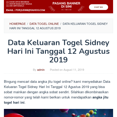
HOMEPAGE
/
DATA TOGEL ONLINE
/
DATA KELUARAN TOGEL SIDNEY
HARI INI TANGGAL 12 AGUSTUS 2019
Data Keluaran Togel Sidney
Hari Ini Tanggal 12 Agustus
2019
By
admin
Posted on
August 11, 2019
Bingung mencari data angka jitu togel online? kami menyediakan Data
Keluaran Togel Sidney Hari Ini Tanggal 12 Agustus 2019 yang bisa
sobat mainkan dengan angka sobat sendiri. Silahkan dikombinasikan
nomor-nomor yang telah kami berikan untuk mendapatkan
angka jitu
togel hari ini
.