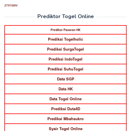
znmaev
Prediktor Togel Online
Prediksi Pasaran HK
Prediksi Togelholic
Prediksi SurgaTogel
Prediksi IndoTogel
Prediksi SuhuTogel
Data SGP
Data HK
Data Togel Online
Prediksi Duta4D
Prediksi Mbahsukro
Syair Togel Online