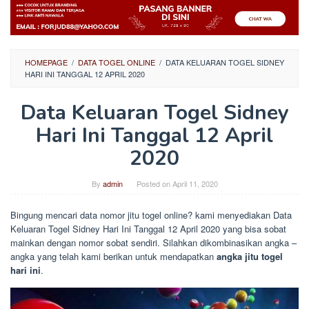
HOMEPAGE
/
DATA TOGEL ONLINE
/
DATA KELUARAN TOGEL SIDNEY
HARI INI TANGGAL 12 APRIL 2020
Data Keluaran Togel Sidney
Hari Ini Tanggal 12 April
2020
By
admin
Posted on
April 11, 2020
Bingung mencari data nomor jitu togel online? kami menyediakan Data
Keluaran Togel Sidney Hari Ini Tanggal 12 April 2020 yang bisa sobat
mainkan dengan nomor sobat sendiri. Silahkan dikombinasikan angka –
angka yang telah kami berikan untuk mendapatkan
angka jitu togel
hari ini
.