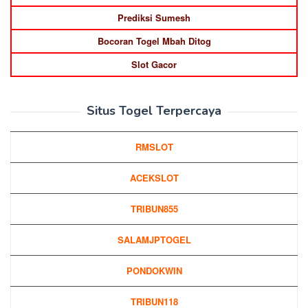
Prediksi Sumesh
Bocoran Togel Mbah Ditog
Slot Gacor
Situs Togel Terpercaya
RMSLOT
ACEKSLOT
TRIBUN855
SALAMJPTOGEL
PONDOKWIN
TRIBUN118