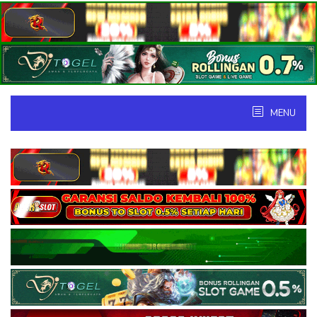
Skip
to
content
MENU