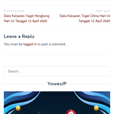
Post
Previous post
Next post
Data Keluaran Togel Hongkong
Data Keluaran Togel China Hari Ini
navigation
Hari Ini Tanggal 12 April 2020
Tanggal 12 April 2020
Leave a Reply
You must be
logged in
to post a comment.
Search
for:
YowesJP