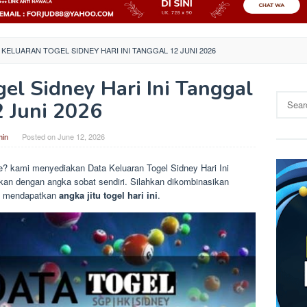
 KELUARAN TOGEL SIDNEY HARI INI TANGGAL 12 JUNI 2026
el Sidney Hari Ini Tanggal
Search
2 Juni 2026
for:
min
Posted on
June 12, 2026
ne? kami menyediakan Data Keluaran Togel Sidney Hari Ini
kan dengan angka sobat sendiri. Silahkan dikombinasikan
uk mendapatkan
angka jitu togel hari ini
.