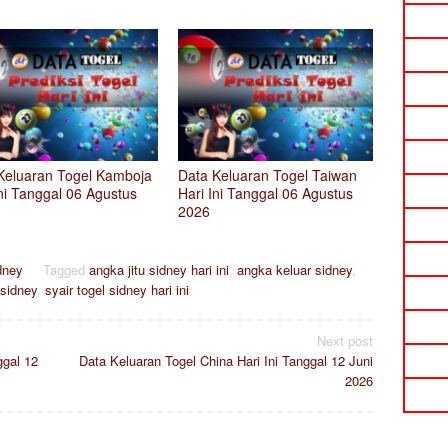
Keluaran Togel Kamboja
Data Keluaran Togel Taiwan
Ini Tanggal 06 Agustus
Hari Ini Tanggal 06 Agustus
2026
dney
Tagged
angka jitu sidney hari ini
,
angka keluar sidney
,
 sidney
,
syair togel sidney hari ini
Next post
ggal 12
Data Keluaran Togel China Hari Ini Tanggal 12 Juni
2026