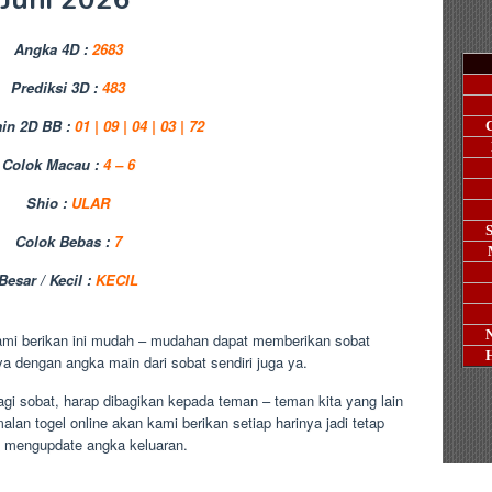
Angka 4D :
2683
Prediksi 3D :
483
in 2D BB :
01 | 09 | 04 | 03 | 72
Colok Macau :
4 – 6
Shio :
ULAR
Colok Bebas :
7
Besar / Kecil :
KECIL
kami berikan ini mudah – mudahan dapat memberikan sobat
 dengan angka main dari sobat sendiri juga ya.
gi sobat, harap dibagikan kepada teman – teman kita yang lain
an togel online akan kami berikan setiap harinya jadi tetap
uk mengupdate angka keluaran.