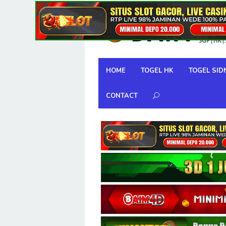
Skip
to
content
HOME
TOGEL HK
TOGEL SID
CONTACT