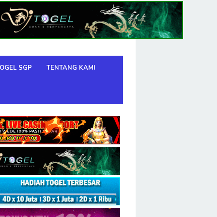
OGEL SGP
TENTANG KAMI