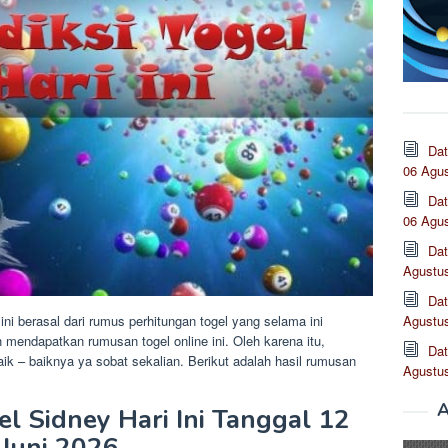
Dat
06 Agu
Dat
06 Agu
Dat
Agustu
Dat
ni berasal dari rumus perhitungan togel yang selama ini
Agustu
h mendapatkan rumusan togel online ini. Oleh karena itu,
Dat
aik – baiknya ya sobat sekalian. Berikut adalah hasil rumusan
Agustu
A
l Sidney Hari Ini Tanggal 12
Juni 2026