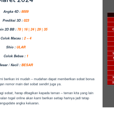
Angka 4D :
8009
Prediksi 3D :
023
in 2D BB :
78 | 16 | 24 | 29 | 35
Colok Macau :
2 – 4
Shio :
ULAR
Colok Bebas :
1
Besar / Kecil :
BESAR
 kami berikan ini mudah – mudahan dapat memberikan sobat bonus
n nomor main dari sobat sendiri juga ya.
gi sobat, harap dibagikan kepada teman – teman kita yang lain
an togel online akan kami berikan setiap harinya jadi tetap
 mengupdate angka keluaran.