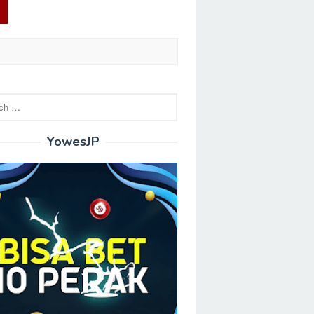
YowesJP