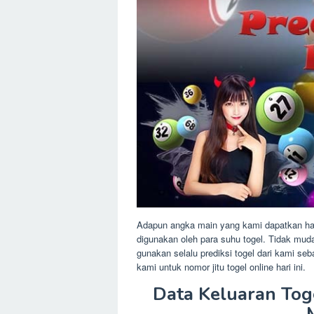
Adapun angka main yang kami dapatkan hari 
digunakan oleh para suhu togel. Tidak mud
gunakan selalu prediksi togel dari kami seb
kami untuk nomor jitu togel online hari ini.
Data Keluaran Toge