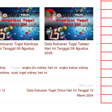
Keluaran Togel Kamboja
Data Keluaran Togel Taiwan
Ini Tanggal 09 Agustus
Hari Ini Tanggal 09 Agustus
2026
dney
Tagged
angka jitu sidney hari ini
,
angka keluar sidney
,
 sidney
,
syair togel sidney hari ini
Next post
l 12
Data Keluaran Togel China Hari Ini Tanggal 12
Maret 2024