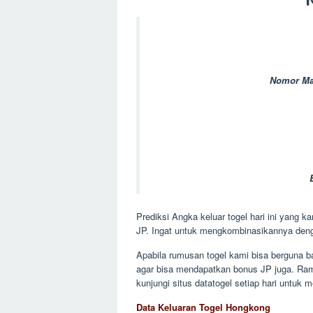
Nomor Ma
Prediksi Angka keluar togel hari ini yang
JP. Ingat untuk mengkombinasikannya denga
Apabila rumusan togel kami bisa berguna ba
agar bisa mendapatkan bonus JP juga. Ramal
kunjungi situs datatogel setiap hari untuk
Data Keluaran Togel Hongkong