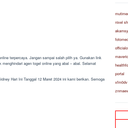
mutimer
nixel s
akamsy
fotomed
official
maveric
nline terpercaya. Jangan sampai salah pilih ya. Gunakan link
k menghindari agen togel online yang abal – abal. Selamat
healthfo
portal
idney Hari Ini Tanggal 12 Maret 2024 ini kami berikan. Semoga
xfm0dv
znmae