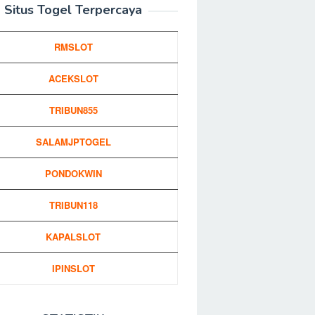
Situs Togel Terpercaya
RMSLOT
ACEKSLOT
TRIBUN855
SALAMJPTOGEL
PONDOKWIN
TRIBUN118
KAPALSLOT
IPINSLOT