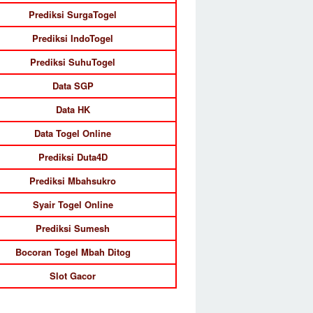
Prediksi SurgaTogel
Prediksi IndoTogel
Prediksi SuhuTogel
Data SGP
Data HK
Data Togel Online
Prediksi Duta4D
Prediksi Mbahsukro
Syair Togel Online
Prediksi Sumesh
Bocoran Togel Mbah Ditog
Slot Gacor