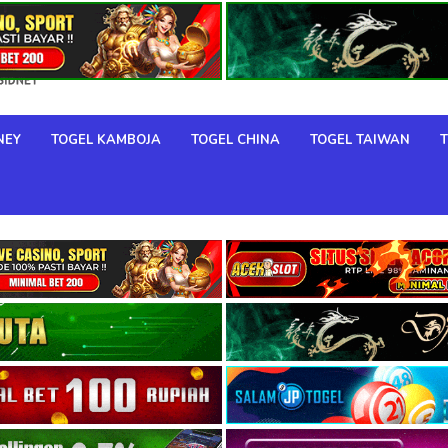
NEY
TOGEL KAMBOJA
TOGEL CHINA
TOGEL TAIWAN
T