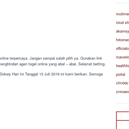
mutimer
nixel s
akamsy
fotomed
official
maveric
online terpercaya. Jangan sampai salah pilih ya. Gunakan link
enghindari agen togel online yang abal – abal. Selamat betting.
healthfo
idney Hari Ini Tanggal 13 Juli 2019 ini kami berikan. Semoga
portal
xfm0dv
znmae