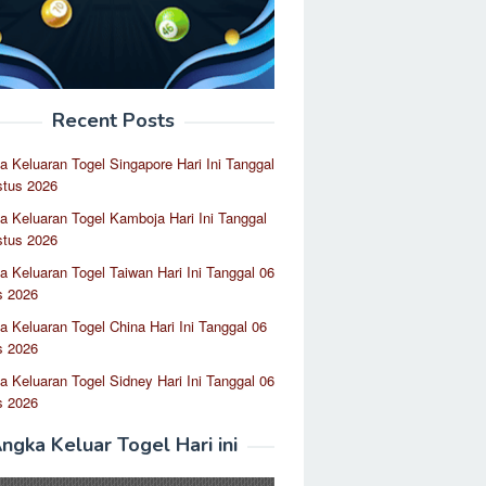
Recent Posts
a Keluaran Togel Singapore Hari Ini Tanggal
stus 2026
a Keluaran Togel Kamboja Hari Ini Tanggal
stus 2026
a Keluaran Togel Taiwan Hari Ini Tanggal 06
s 2026
a Keluaran Togel China Hari Ini Tanggal 06
s 2026
a Keluaran Togel Sidney Hari Ini Tanggal 06
s 2026
ngka Keluar Togel Hari ini