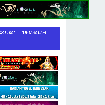
OGEL SGP
TENTANG KAMI