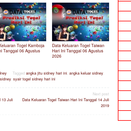
Keluaran Togel Kamboja
Data Keluaran Togel Taiwan
Ini Tanggal 06 Agustus
Hari Ini Tanggal 06 Agustus
2026
dney
Tagged
angka jitu sidney hari ini
,
angka keluar sidney
,
 sidney
,
syair togel sidney hari ini
Next post
 13 Juli
Data Keluaran Togel Taiwan Hari Ini Tanggal 14 Juli
2019