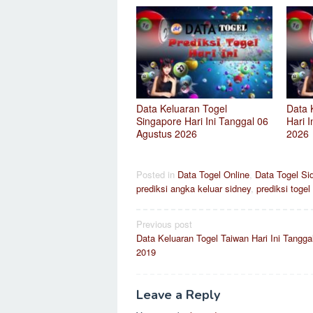
Data Keluaran Togel
Data 
Singapore Hari Ini Tanggal 06
Hari 
Agustus 2026
2026
Posted in
Data Togel Online
,
Data Togel Si
prediksi angka keluar sidney
,
prediksi togel
Post
Previous post
Data Keluaran Togel Taiwan Hari Ini Tanggal
navigation
2019
Leave a Reply