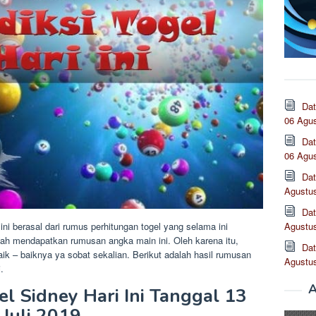
Dat
06 Agu
Dat
06 Agu
Dat
Agustu
Dat
ni berasal dari rumus perhitungan togel yang selama ini
Agustu
dah mendapatkan rumusan angka main ini. Oleh karena itu,
Dat
aik – baiknya ya sobat sekalian. Berikut adalah hasil rumusan
Agustu
.
A
l Sidney Hari Ini Tanggal 13
Juli 2019