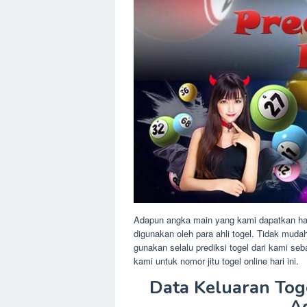
Adapun angka main yang kami dapatkan hari 
digunakan oleh para ahli togel. Tidak muda
gunakan selalu prediksi togel dari kami seb
kami untuk nomor jitu togel online hari ini.
Data Keluaran Toge
A