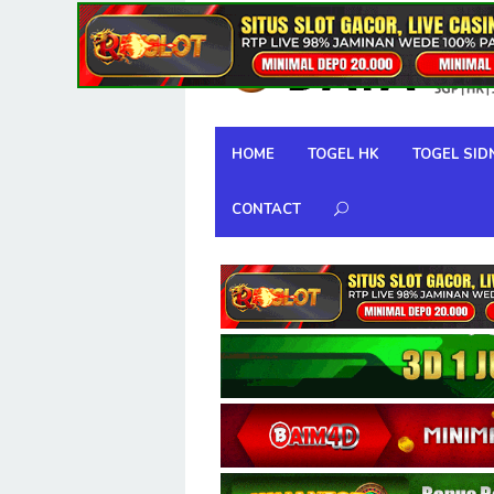
Skip
to
content
HOME
TOGEL HK
TOGEL SID
CONTACT