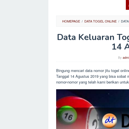
HOMEPAGE
/
DATA TOGEL ONLINE
/
DATA
Data Keluaran Tog
14 
By
adm
Bingung mencari data nomor jitu togel onli
Tanggal 14 Agustus 2019 yang bisa sobat m
nomor-nomor yang telah kami berikan unt