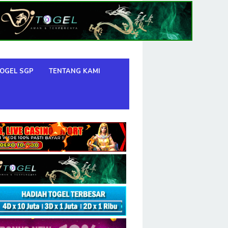
OGEL SGP
TENTANG KAMI