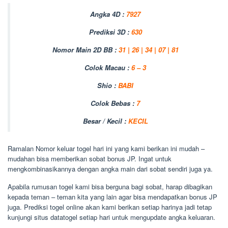
Angka 4D :
7927
Prediksi 3D :
630
Nomor Main 2D BB :
31 | 26 | 34 | 07 | 81
Colok Macau :
6 – 3
Shio :
BABI
Colok Bebas :
7
Besar / Kecil :
KECIL
Ramalan Nomor keluar togel hari ini yang kami berikan ini mudah –
mudahan bisa memberikan sobat bonus JP. Ingat untuk
mengkombinasikannya dengan angka main dari sobat sendiri juga ya.
Apabila rumusan togel kami bisa berguna bagi sobat, harap dibagikan
kepada teman – teman kita yang lain agar bisa mendapatkan bonus JP
juga. Prediksi togel online akan kami berikan setiap harinya jadi tetap
kunjungi situs datatogel setiap hari untuk mengupdate angka keluaran.