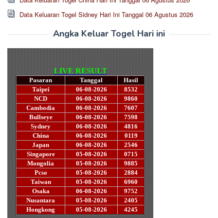
Data Keluaran Togel Sidney Hari Ini Tanggal 06 Agustus 2026
Angka Keluar Togel Hari ini