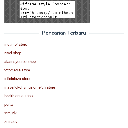
Pencarian Terbaru
mutimer store
nixel shop
akamsyourpc shop
fotomedia store
officialovo store
maverickcitymusicmerch store
healthforlife shop
portal
xfm0dv
znmaev