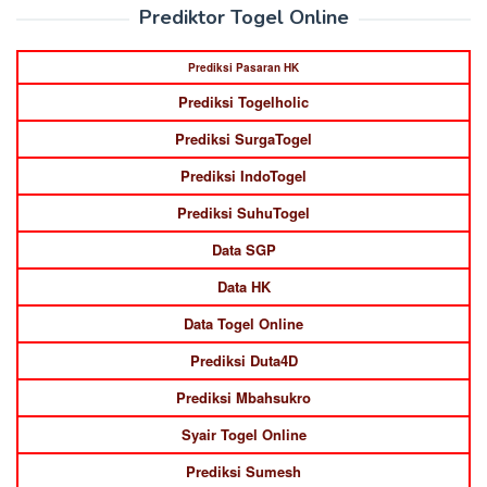
Prediktor Togel Online
Prediksi Pasaran HK
Prediksi Togelholic
Prediksi SurgaTogel
Prediksi IndoTogel
Prediksi SuhuTogel
Data SGP
Data HK
Data Togel Online
Prediksi Duta4D
Prediksi Mbahsukro
Syair Togel Online
Prediksi Sumesh