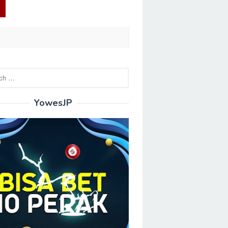
YowesJP