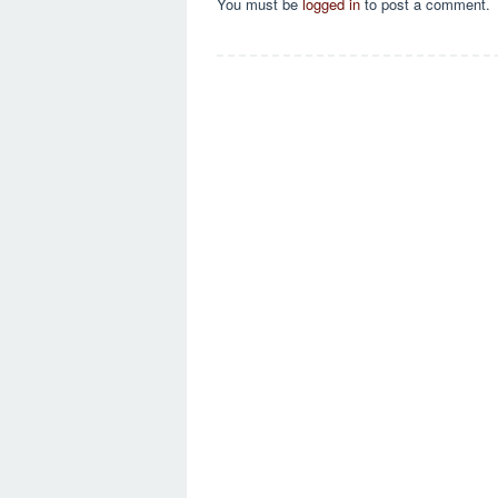
You must be
logged in
to post a comment.