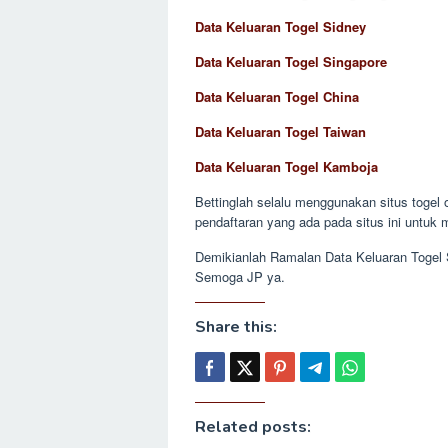
Data Keluaran Togel Sidney
Data Keluaran Togel Singapore
Data Keluaran Togel China
Data Keluaran Togel Taiwan
Data Keluaran Togel Kamboja
Bettinglah selalu menggunakan situs togel 
pendaftaran yang ada pada situs ini untuk m
Demikianlah Ramalan Data Keluaran Togel S
Semoga JP ya.
Share this:
Related posts: