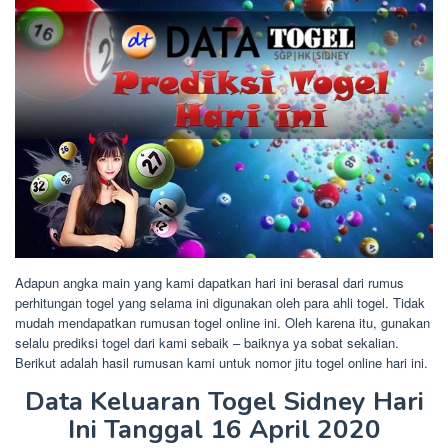
Adapun angka main yang kami dapatkan hari ini berasal dari rumus
perhitungan togel yang selama ini digunakan oleh para ahli togel. Tidak
mudah mendapatkan rumusan togel online ini. Oleh karena itu, gunakan
selalu prediksi togel dari kami sebaik – baiknya ya sobat sekalian.
Berikut adalah hasil rumusan kami untuk nomor jitu togel online hari ini.
Data Keluaran Togel Sidney Hari
Ini Tanggal 16 April 2020