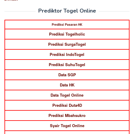
Prediktor Togel Online
Prediksi Pasaran HK
Prediksi Togelholic
Prediksi SurgaTogel
Prediksi IndoTogel
Prediksi SuhuTogel
Data SGP
Data HK
Data Togel Online
Prediksi Duta4D
Prediksi Mbahsukro
Syair Togel Online