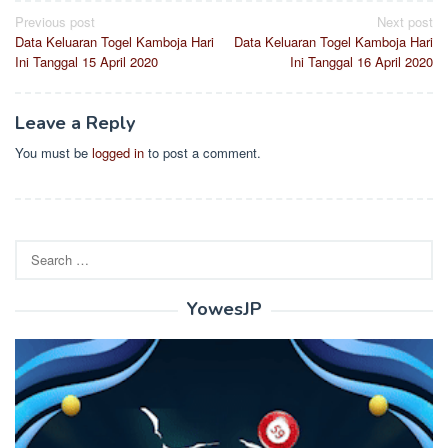
Post
Previous post
Next post
Data Keluaran Togel Kamboja Hari
Data Keluaran Togel Kamboja Hari
navigation
Ini Tanggal 15 April 2020
Ini Tanggal 16 April 2020
Leave a Reply
You must be
logged in
to post a comment.
Search
for:
YowesJP