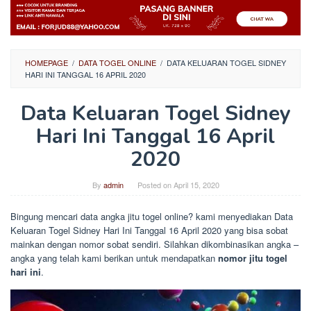
HOMEPAGE
/
DATA TOGEL ONLINE
/
DATA KELUARAN TOGEL SIDNEY
HARI INI TANGGAL 16 APRIL 2020
Data Keluaran Togel Sidney
Hari Ini Tanggal 16 April
2020
By
admin
Posted on
April 15, 2020
Bingung mencari data angka jitu togel online? kami menyediakan Data
Keluaran Togel Sidney Hari Ini Tanggal 16 April 2020 yang bisa sobat
mainkan dengan nomor sobat sendiri. Silahkan dikombinasikan angka –
angka yang telah kami berikan untuk mendapatkan
nomor jitu togel
hari ini
.