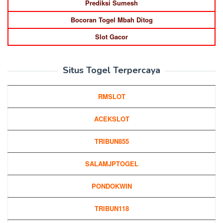
Prediksi Sumesh
Bocoran Togel Mbah Ditog
Slot Gacor
Situs Togel Terpercaya
RMSLOT
ACEKSLOT
TRIBUN855
SALAMJPTOGEL
PONDOKWIN
TRIBUN118