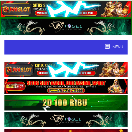
Skip
to
content
MENU