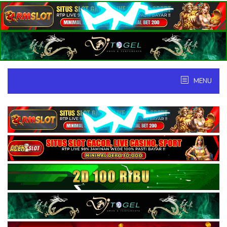
Skip
to
content
MENU