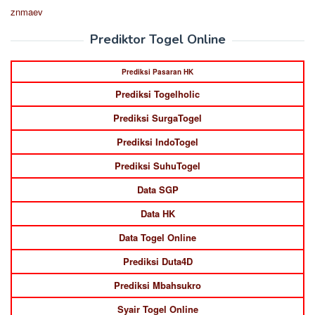
znmaev
Prediktor Togel Online
Prediksi Pasaran HK
Prediksi Togelholic
Prediksi SurgaTogel
Prediksi IndoTogel
Prediksi SuhuTogel
Data SGP
Data HK
Data Togel Online
Prediksi Duta4D
Prediksi Mbahsukro
Syair Togel Online