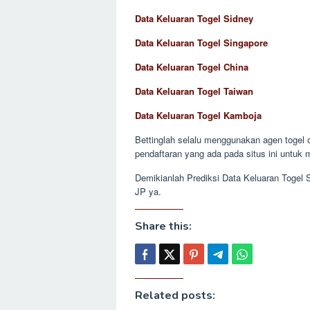
Data Keluaran Togel Sidney
Data Keluaran Togel Singapore
Data Keluaran Togel China
Data Keluaran Togel Taiwan
Data Keluaran Togel Kamboja
Bettinglah selalu menggunakan agen togel o
pendaftaran yang ada pada situs ini untuk m
Demikianlah Prediksi Data Keluaran Togel S
JP ya.
Share this:
Related posts: