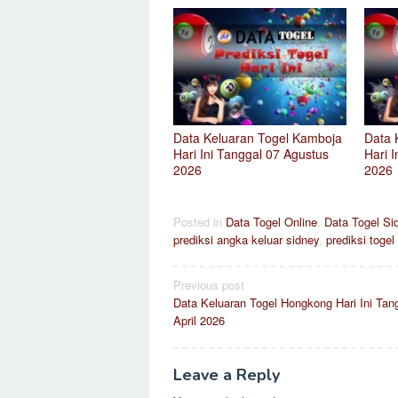
Data Keluaran Togel Kamboja
Data 
Hari Ini Tanggal 07 Agustus
Hari 
2026
2026
Posted in
Data Togel Online
,
Data Togel Si
prediksi angka keluar sidney
,
prediksi togel
Post
Previous post
Data Keluaran Togel Hongkong Hari Ini Tan
navigation
April 2026
Leave a Reply