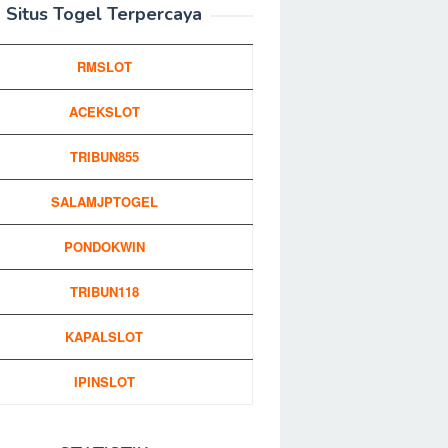
Situs Togel Terpercaya
RMSLOT
ACEKSLOT
TRIBUN855
SALAMJPTOGEL
PONDOKWIN
TRIBUN118
KAPALSLOT
IPINSLOT