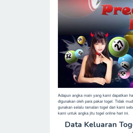
Adapun angka main yang kami dapatkan hari 
digunakan oleh para pakar togel. Tidak mu
gunakan selalu ramalan togel dari kami seb
kami untuk angka jitu togel online hari ini.
Data Keluaran Toge