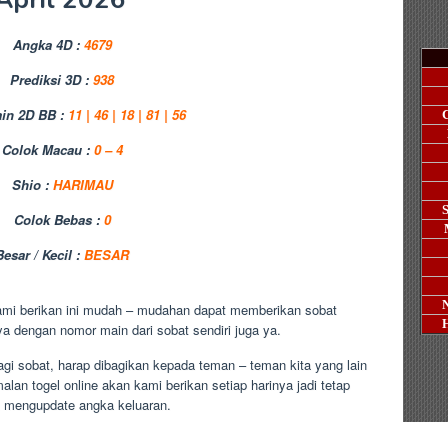
Angka 4D :
4679
Prediksi 3D :
938
in 2D BB :
11 | 46 | 18 | 81 | 56
Colok Macau :
0 – 4
Shio :
HARIMAU
Colok Bebas :
0
Besar / Kecil :
BESAR
kami berikan ini mudah – mudahan dapat memberikan sobat
 dengan nomor main dari sobat sendiri juga ya.
gi sobat, harap dibagikan kepada teman – teman kita yang lain
an togel online akan kami berikan setiap harinya jadi tetap
uk mengupdate angka keluaran.