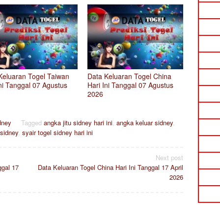
Keluaran Togel Taiwan
Data Keluaran Togel China
Ini Tanggal 07 Agustus
Hari Ini Tanggal 07 Agustus
2026
dney
Tagged
angka jitu sidney hari ini
,
angka keluar sidney
,
 sidney
,
syair togel sidney hari ini
Next post
ggal 17
Data Keluaran Togel China Hari Ini Tanggal 17 April
2026