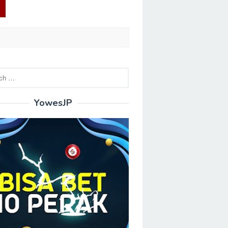
YowesJP