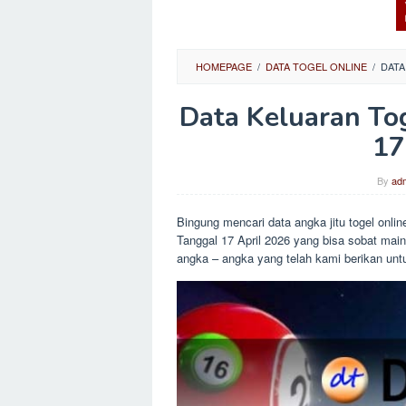
HOMEPAGE
/
DATA TOGEL ONLINE
/
DATA
Data Keluaran Tog
17
By
ad
Bingung mencari data angka jitu togel onli
Tanggal 17 April 2026 yang bisa sobat mai
angka – angka yang telah kami berikan u