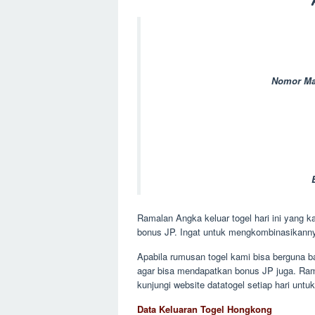
Nomor Ma
Ramalan Angka keluar togel hari ini yang 
bonus JP. Ingat untuk mengkombinasikannya
Apabila rumusan togel kami bisa berguna ba
agar bisa mendapatkan bonus JP juga. Ramal
kunjungi website datatogel setiap hari unt
Data Keluaran Togel Hongkong