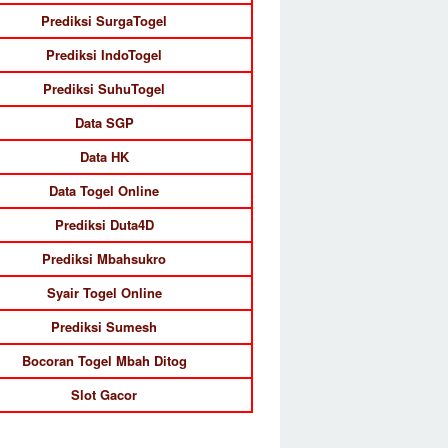
Prediksi SurgaTogel
Prediksi IndoTogel
Prediksi SuhuTogel
Data SGP
Data HK
Data Togel Online
Prediksi Duta4D
Prediksi Mbahsukro
Syair Togel Online
Prediksi Sumesh
Bocoran Togel Mbah Ditog
Slot Gacor