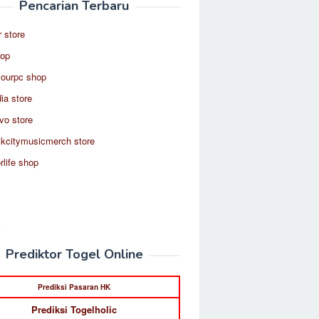
Pencarian Terbaru
 store
hop
ourpc shop
ia store
ovo store
kcitymusicmerch store
rlife shop
v
Prediktor Togel Online
Prediksi Pasaran HK
Prediksi Togelholic