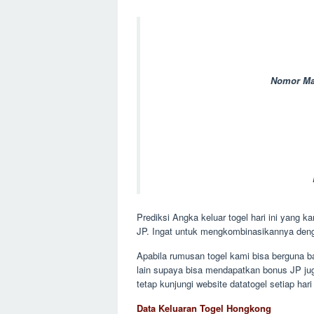
Nomor Ma
Prediksi Angka keluar togel hari ini yang
JP. Ingat untuk mengkombinasikannya denga
Apabila rumusan togel kami bisa berguna b
lain supaya bisa mendapatkan bonus JP juga
tetap kunjungi website datatogel setiap ha
Data Keluaran Togel Hongkong