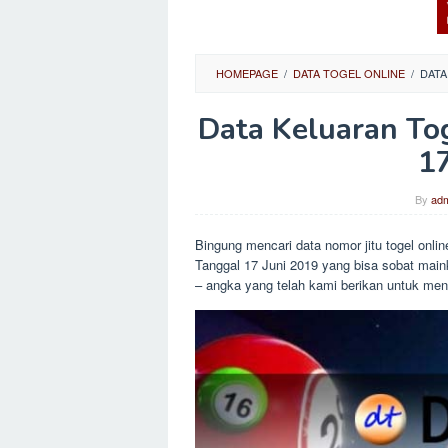
HOMEPAGE
/
DATA TOGEL ONLINE
/
DATA
Data Keluaran Tog
1
By
ad
Bingung mencari data nomor jitu togel onli
Tanggal 17 Juni 2019 yang bisa sobat main
– angka yang telah kami berikan untuk me