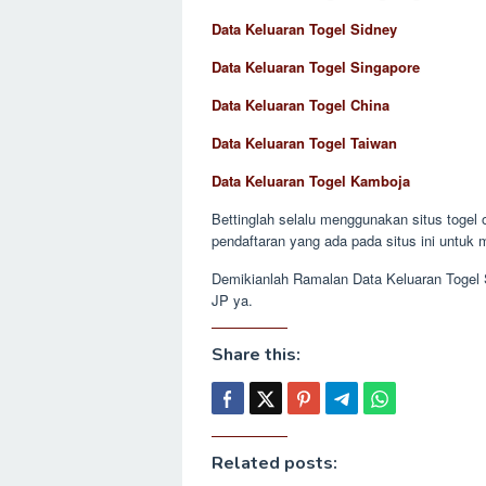
Data Keluaran Togel Sidney
Data Keluaran Togel Singapore
Data Keluaran Togel China
Data Keluaran Togel Taiwan
Data Keluaran Togel Kamboja
Bettinglah selalu menggunakan situs togel 
pendaftaran yang ada pada situs ini untuk m
Demikianlah Ramalan Data Keluaran Togel S
JP ya.
Share this:
Related posts: