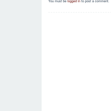
You must be
logged in
to post a comment.