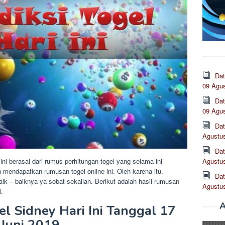
Dat
09 Agu
Dat
09 Agu
Dat
Agustu
Dat
ni berasal dari rumus perhitungan togel yang selama ini
Agustu
h mendapatkan rumusan togel online ini. Oleh karena itu,
Dat
aik – baiknya ya sobat sekalian. Berikut adalah hasil rumusan
Agustu
.
A
l Sidney Hari Ini Tanggal 17
Juni 2019