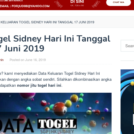
 KELUARAN TOGEL SIDNEY HARI INI TANGGAL 17 JUNI 2019
el Sidney Hari Ini Tanggal
Search
7 Juni 2019
for:
min
Posted on
June 16, 2019
ne? kami menyediakan Data Keluaran Togel Sidney Hari Ini
kan dengan angka sobat sendiri. Silahkan dikombinasikan angka
ndapatkan
nomor jitu togel hari ini
.