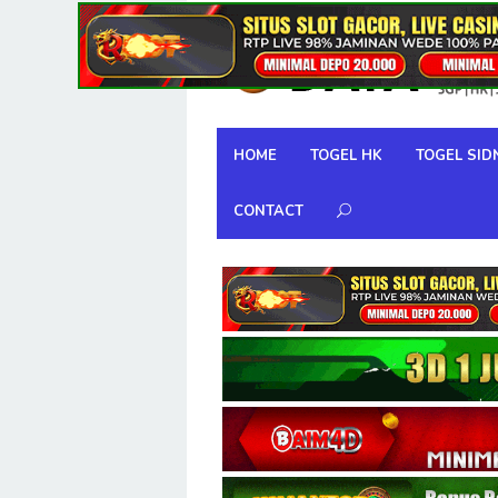
Skip
to
content
HOME
TOGEL HK
TOGEL SID
CONTACT