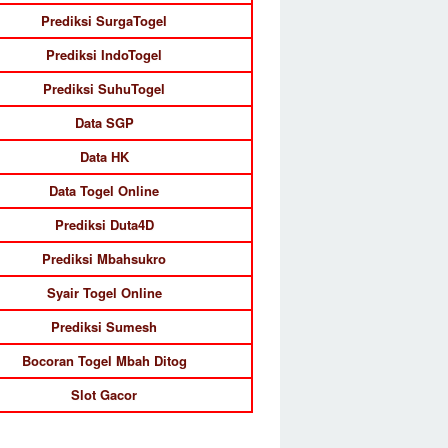
Prediksi SurgaTogel
Prediksi IndoTogel
Prediksi SuhuTogel
Data SGP
Data HK
Data Togel Online
Prediksi Duta4D
Prediksi Mbahsukro
Syair Togel Online
Prediksi Sumesh
Bocoran Togel Mbah Ditog
Slot Gacor