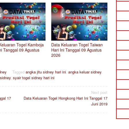
Keluaran Togel Kamboja
Data Keluaran Togel Taiwan
Ini Tanggal 09 Agustus
Hari Ini Tanggal 09 Agustus
2026
dney
Tagged
angka jitu sidney hari ini
,
angka keluar sidney
,
 sidney
,
syair togel sidney hari ini
Next post
ggal 17
Data Keluaran Togel Hongkong Hari Ini Tanggal 17
Juni 2019