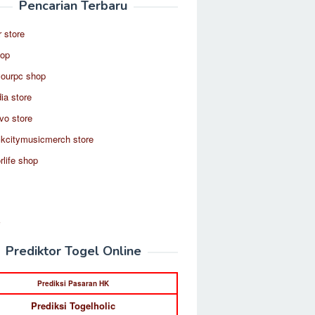
Pencarian Terbaru
 store
hop
ourpc shop
ia store
ovo store
kcitymusicmerch store
rlife shop
v
Prediktor Togel Online
Prediksi Pasaran HK
Prediksi Togelholic