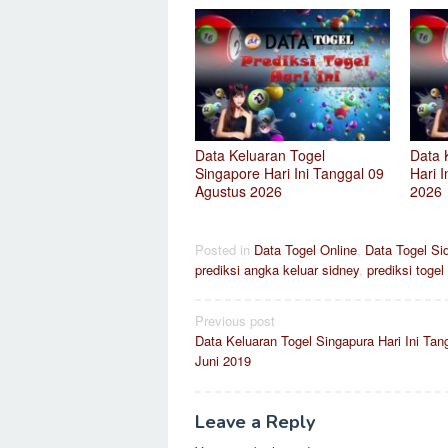
Data Keluaran Togel
Data 
Singapore Hari Ini Tanggal 09
Hari 
Agustus 2026
2026
Posted in
Data Togel Online
,
Data Togel Si
prediksi angka keluar sidney
,
prediksi togel
Post
Previous post
Data Keluaran Togel Singapura Hari Ini Tan
navigation
Juni 2019
Leave a Reply