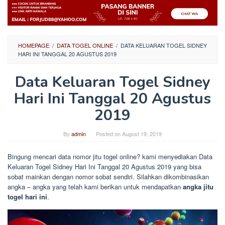
HOMEPAGE
/
DATA TOGEL ONLINE
/
DATA KELUARAN TOGEL SIDNEY
HARI INI TANGGAL 20 AGUSTUS 2019
Data Keluaran Togel Sidney
Hari Ini Tanggal 20 Agustus
2019
By
admin
Posted on
August 19, 2019
Bingung mencari data nomor jitu togel online? kami menyediakan Data
Keluaran Togel Sidney Hari Ini Tanggal 20 Agustus 2019 yang bisa
sobat mainkan dengan nomor sobat sendiri. Silahkan dikombinasikan
angka – angka yang telah kami berikan untuk mendapatkan
angka jitu
togel hari ini
.