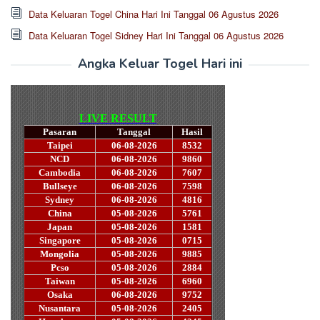
Data Keluaran Togel China Hari Ini Tanggal 06 Agustus 2026
Data Keluaran Togel Sidney Hari Ini Tanggal 06 Agustus 2026
Angka Keluar Togel Hari ini