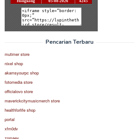
Pencarian Terbaru
mutimer store
nixel shop
akamsyourpc shop
fotomedia store
officialovo store
maverickcitymusicmerch store
healthforlife shop
portal
xfm0dv
znmaev