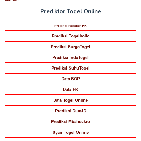
Prediktor Togel Online
Prediksi Pasaran HK
Prediksi Togelholic
Prediksi SurgaTogel
Prediksi IndoTogel
Prediksi SuhuTogel
Data SGP
Data HK
Data Togel Online
Prediksi Duta4D
Prediksi Mbahsukro
Syair Togel Online