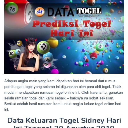
Adapun angka main yang kami dapatkan hari ini berasal dari rumus
perhitungan togel yang selama ini digunakan oleh para ahli togel. Tidak
mudah mendapatkan rumusan togel online ini. Oleh karena itu, gunakan
selalu ramalan togel dari kami sebaik – baiknya ya sobat sekalian.
Berikut adalah hasil rumusan kami untuk angka keluar togel online hari
ini.
Data Keluaran Togel Sidney Hari