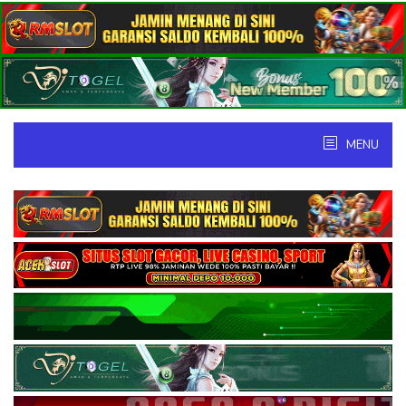
Skip
to
content
MENU