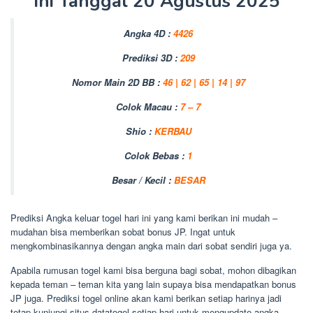
Ini Tanggal 20 Agustus 2025
Angka 4D :
4426
Prediksi 3D :
209
Nomor Main 2D BB :
46 | 62 | 65 | 14 | 97
Colok Macau :
7 – 7
Shio :
KERBAU
Colok Bebas :
1
Besar / Kecil :
BESAR
Prediksi Angka keluar togel hari ini yang kami berikan ini mudah –
mudahan bisa memberikan sobat bonus JP. Ingat untuk
mengkombinasikannya dengan angka main dari sobat sendiri juga ya.
Apabila rumusan togel kami bisa berguna bagi sobat, mohon dibagikan
kepada teman – teman kita yang lain supaya bisa mendapatkan bonus
JP juga. Prediksi togel online akan kami berikan setiap harinya jadi
tetap kunjungi situs datatogel setiap hari untuk mengupdate angka