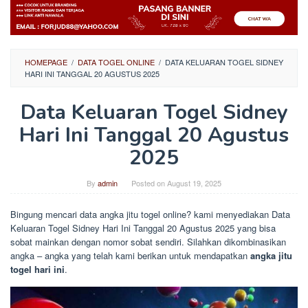
HOMEPAGE
/
DATA TOGEL ONLINE
/
DATA KELUARAN TOGEL SIDNEY
HARI INI TANGGAL 20 AGUSTUS 2025
Data Keluaran Togel Sidney
Hari Ini Tanggal 20 Agustus
2025
By
admin
Posted on
August 19, 2025
Bingung mencari data angka jitu togel online? kami menyediakan Data
Keluaran Togel Sidney Hari Ini Tanggal 20 Agustus 2025 yang bisa
sobat mainkan dengan nomor sobat sendiri. Silahkan dikombinasikan
angka – angka yang telah kami berikan untuk mendapatkan
angka jitu
togel hari ini
.