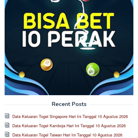
Recent Posts
Data Keluaran Togel Singapore Hari Ini Tanggal 10 Agustus 2026
Data Keluaran Togel Kamboja Hari Ini Tanggal 10 Agustus 2026
Data Keluaran Togel Taiwan Hari Ini Tanggal 10 Agustus 2026