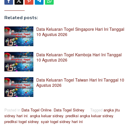
Related posts:
Data Keluaran Togel Singapore Hari Ini Tanggal
10 Agustus 2026
Data Keluaran Togel Kamboja Hari Ini Tanggal
10 Agustus 2026
Data Keluaran Togel Taiwan Hari Ini Tanggal 10
Agustus 2026
Posted in
Data Togel Online
,
Data Togel Sidney
Tagged
angka jitu
sidney hari ini
,
angka keluar sidney
,
prediksi angka keluar sidney
,
prediksi togel sidney
,
syair togel sidney hari ini