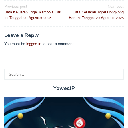
Post
Previous post
Next post
Data Keluaran Togel Kamboja Hari
Data Keluaran Togel Hongkong
navigation
Ini Tanggal 20 Agustus 2025
Hari Ini Tanggal 20 Agustus 2025
Leave a Reply
You must be
logged in
to post a comment.
Search
for:
YowesJP