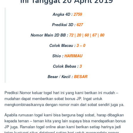
Ini Tanggal 20 April 2019
Angka 4D :
2759
Prediksi 3D :
627
Nomor Main 2D BB :
72 | 20 | 60 | 67 | 80
Colok Macau :
3 – 0
Shio :
HARIMAU
Colok Bebas :
3
Besar / Kecil :
BESAR
Prediksi Nomor keluar togel hari ini yang kami berikan ini mudah –
mudahan dapat memberikan sobat bonus JP. Ingat untuk
mengkombinasikannya dengan nomor main dari sobat sendiri juga ya.
Apabila rumusan togel kami bisa berguna bagi sobat, harap dibagikan
kepada teman – teman kita yang lain supaya bisa mendapatkan bonus
JP juga. Ramalan togel online akan kami berikan setiap harinya jadi
tetap kunjungi situs datatogel setiap hari untuk mengupdate nomor