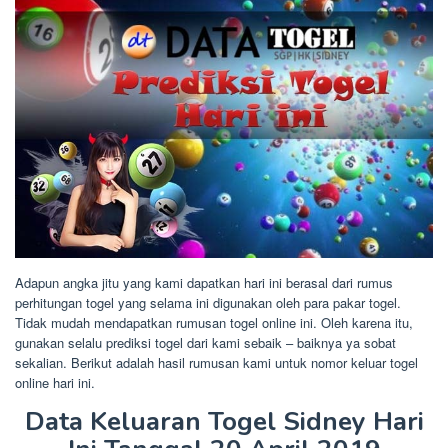
Adapun angka jitu yang kami dapatkan hari ini berasal dari rumus
perhitungan togel yang selama ini digunakan oleh para pakar togel.
Tidak mudah mendapatkan rumusan togel online ini. Oleh karena itu,
gunakan selalu prediksi togel dari kami sebaik – baiknya ya sobat
sekalian. Berikut adalah hasil rumusan kami untuk nomor keluar togel
online hari ini.
Data Keluaran Togel Sidney Hari