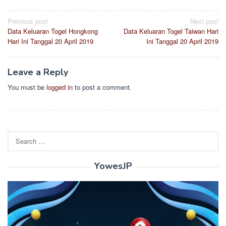
Post
Previous post
Next post
Data Keluaran Togel Hongkong
Data Keluaran Togel Taiwan Hari
navigation
Hari Ini Tanggal 20 April 2019
Ini Tanggal 20 April 2019
Leave a Reply
You must be
logged in
to post a comment.
Search
for:
YowesJP