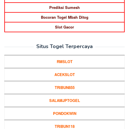
Prediksi Sumesh
Bocoran Togel Mbah Ditog
Slot Gacor
Situs Togel Terpercaya
RMSLOT
ACEKSLOT
TRIBUN855
SALAMJPTOGEL
PONDOKWIN
TRIBUN118