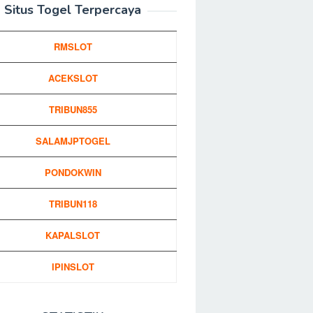
Situs Togel Terpercaya
RMSLOT
ACEKSLOT
TRIBUN855
SALAMJPTOGEL
PONDOKWIN
TRIBUN118
KAPALSLOT
IPINSLOT