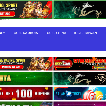
NEY
TOGEL KAMBOJA
TOGEL CHINA
TOGEL TAIWAN
T