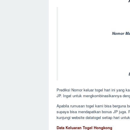
Nomor Ma
Prediksi Nomor keluar togel hari ini yang
JP. Ingat untuk mengkombinasikannya denga
Apabila rumusan togel kami bisa berguna ba
supaya bisa mendapatkan bonus JP juga. Ram
kunjungi website datatogel setiap hari unt
Data Keluaran Togel Hongkong