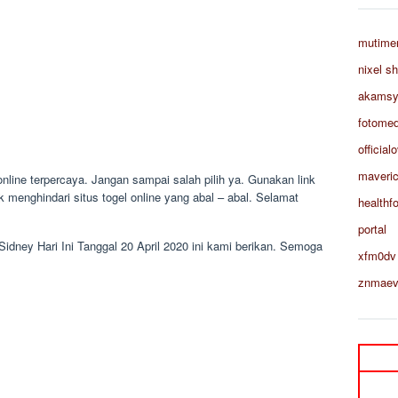
mutimer
nixel s
akamsy
fotomed
official
maveric
nline terpercaya. Jangan sampai salah pilih ya. Gunakan link
 menghindari situs togel online yang abal – abal. Selamat
healthfo
portal
idney Hari Ini Tanggal 20 April 2020 ini kami berikan. Semoga
xfm0dv
znmae