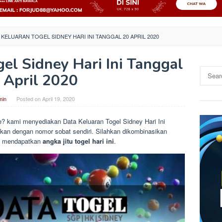
 KELUARAN TOGEL SIDNEY HARI INI TANGGAL 20 APRIL 2020
el Sidney Hari Ini Tanggal
Search
 April 2020
for:
min
Posted on
April 19, 2020
ne? kami menyediakan Data Keluaran Togel Sidney Hari Ini
nkan dengan nomor sobat sendiri. Silahkan dikombinasikan
uk mendapatkan
angka jitu togel hari ini
.