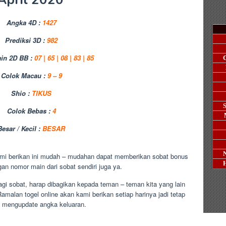
Angka 4D :
1427
Prediksi 3D :
982
in 2D BB :
07 | 65 | 08 | 83 | 85
Colok Macau :
9 – 9
Shio :
TIKUS
Colok Bebas :
4
Besar / Kecil :
BESAR
 kami berikan ini mudah – mudahan dapat memberikan sobat bonus
n nomor main dari sobat sendiri juga ya.
gi sobat, harap dibagikan kepada teman – teman kita yang lain
alan togel online akan kami berikan setiap harinya jadi tetap
uk mengupdate angka keluaran.