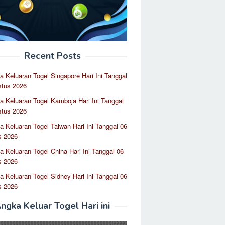
Recent Posts
a Keluaran Togel Singapore Hari Ini Tanggal
stus 2026
a Keluaran Togel Kamboja Hari Ini Tanggal
stus 2026
a Keluaran Togel Taiwan Hari Ini Tanggal 06
s 2026
a Keluaran Togel China Hari Ini Tanggal 06
s 2026
a Keluaran Togel Sidney Hari Ini Tanggal 06
s 2026
ngka Keluar Togel Hari ini