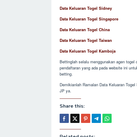
Data Keluaran Togel Sidney
Data Keluaran Togel Singapore
Data Keluaran Togel China
Data Keluaran Togel Taiwan
Data Keluaran Togel Kamboja
Bettinglah selalu menggunakan agen togel o
pendaftaran yang ada pada website ini untuk
betting.
Demikianlah Ramalan Data Keluaran Togel S
JP ya.
Share this:
Related posts: