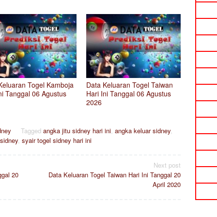
Keluaran Togel Kamboja
Data Keluaran Togel Taiwan
Ini Tanggal 06 Agustus
Hari Ini Tanggal 06 Agustus
2026
dney
Tagged
angka jitu sidney hari ini
,
angka keluar sidney
,
 sidney
,
syair togel sidney hari ini
Next post
ggal 20
Data Keluaran Togel Taiwan Hari Ini Tanggal 20
April 2020