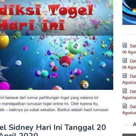
Dat
06 Agu
Dat
06 Agu
Dat
Agustu
Dat
ni berasal dari rumus perhitungan togel yang selama ini
Agustu
h mendapatkan rumusan togel online ini. Oleh karena itu,
Dat
aik – baiknya ya sobat sekalian. Berikut adalah hasil rumusan
Agustu
A
l Sidney Hari Ini Tanggal 20
April 2020