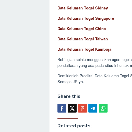
Data Keluaran Togel Sidney
Data Keluaran Togel Singapore
Data Keluaran Togel China
Data Keluaran Togel Taiwan
Data Keluaran Togel Kamboja
Bettinglah selalu menggunakan agen togel o
pendaftaran yang ada pada situs ini untuk m
Demikianlah Prediksi Data Keluaran Togel Si
Semoga JP ya.
Share this:
Related posts: