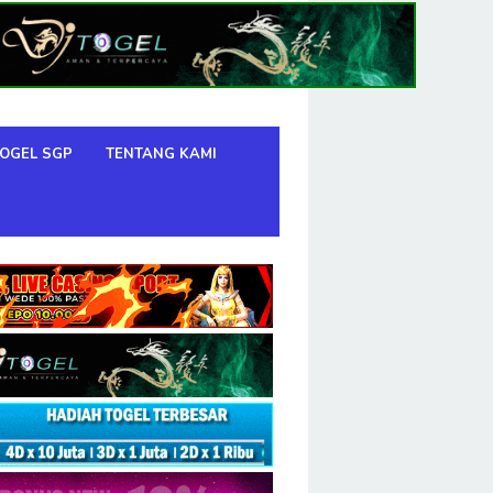
OGEL SGP
TENTANG KAMI