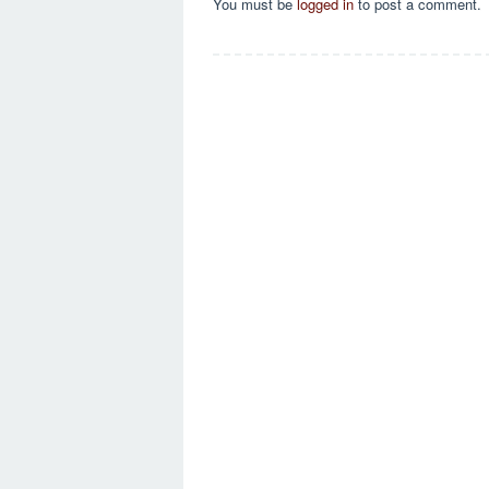
You must be
logged in
to post a comment.