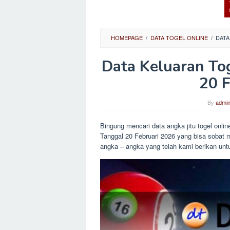
HOMEPAGE
/
DATA TOGEL ONLINE
/
DATA
Data Keluaran Tog
20 F
By
admi
Bingung mencari data angka jitu togel onli
Tanggal 20 Februari 2026 yang bisa sobat 
angka – angka yang telah kami berikan u