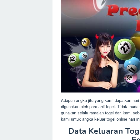
Adapun angka jitu yang kami dapatkan hari i
digunakan oleh para ahli togel. Tidak muda
gunakan selalu ramalan togel dari kami seb
kami untuk angka keluar togel online hari ini
Data Keluaran Toge
Fe