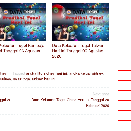
Keluaran Togel Kamboja
Data Keluaran Togel Taiwan
Ini Tanggal 06 Agustus
Hari Ini Tanggal 06 Agustus
2026
dney
Tagged
angka jitu sidney hari ini
,
angka keluar sidney
,
 sidney
,
syair togel sidney hari ini
Next post
ggal 20
Data Keluaran Togel China Hari Ini Tanggal 20
Februari 2026