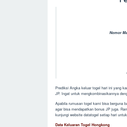
Nomor Ma
Prediksi Angka keluar togel hari ini yang
JP. Ingat untuk mengkombinasikannya denga
Apabila rumusan togel kami bisa berguna ba
agar bisa mendapatkan bonus JP juga. Ramal
kunjungi website datatogel setiap hari unt
Data Keluaran Togel Hongkong