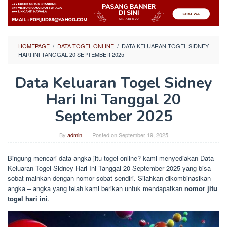
HOMEPAGE
/
DATA TOGEL ONLINE
/
DATA KELUARAN TOGEL SIDNEY
HARI INI TANGGAL 20 SEPTEMBER 2025
Data Keluaran Togel Sidney
Hari Ini Tanggal 20
September 2025
By
admin
Posted on
September 19, 2025
Bingung mencari data angka jitu togel online? kami menyediakan Data
Keluaran Togel Sidney Hari Ini Tanggal 20 September 2025 yang bisa
sobat mainkan dengan nomor sobat sendiri. Silahkan dikombinasikan
angka – angka yang telah kami berikan untuk mendapatkan
nomor jitu
togel hari ini
.