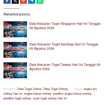
Related posts:
Data Keluaran Togel Singapore Hari Ini Tanggal
09 Agustus 2026
Data Keluaran Togel Kamboja Hari Ini Tanggal
09 Agustus 2026
Data Keluaran Togel Taiwan Hari Ini Tanggal 09
Agustus 2026
Posted in
Data Togel Online
,
Data Togel Sidney
Tagged
angka jitu
sidney hari ini
,
angka keluar sidney
,
prediksi angka keluar sidney
,
prediksi togel sidney
,
syair togel sidney hari ini