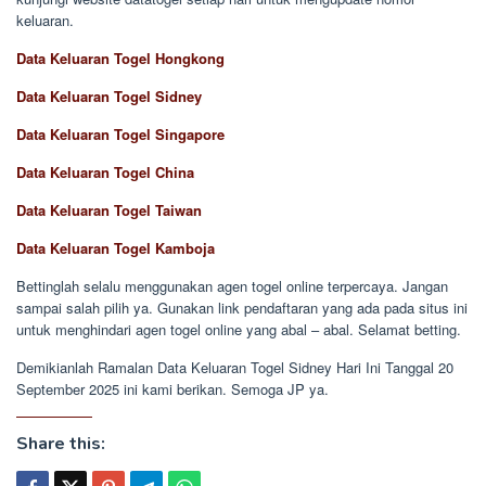
keluaran.
Data Keluaran Togel Hongkong
Data Keluaran Togel Sidney
Data Keluaran Togel Singapore
Data Keluaran Togel China
Data Keluaran Togel Taiwan
Data Keluaran Togel Kamboja
Bettinglah selalu menggunakan agen togel online terpercaya. Jangan
sampai salah pilih ya. Gunakan link pendaftaran yang ada pada situs ini
untuk menghindari agen togel online yang abal – abal. Selamat betting.
Demikianlah Ramalan Data Keluaran Togel Sidney Hari Ini Tanggal 20
September 2025 ini kami berikan. Semoga JP ya.
Share this: