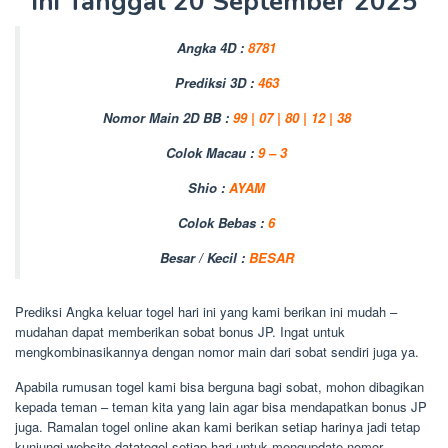
Ini Tanggal 20 September 2025
Angka 4D :
8781
Prediksi 3D :
463
Nomor Main 2D BB :
99 | 07 | 80 | 12 | 38
Colok Macau :
9 – 3
Shio :
AYAM
Colok Bebas :
6
Besar / Kecil :
BESAR
Prediksi Angka keluar togel hari ini yang kami berikan ini mudah –
mudahan dapat memberikan sobat bonus JP. Ingat untuk
mengkombinasikannya dengan nomor main dari sobat sendiri juga ya.
Apabila rumusan togel kami bisa berguna bagi sobat, mohon dibagikan
kepada teman – teman kita yang lain agar bisa mendapatkan bonus JP
juga. Ramalan togel online akan kami berikan setiap harinya jadi tetap
kunjungi website datatogel setiap hari untuk mengupdate nomor