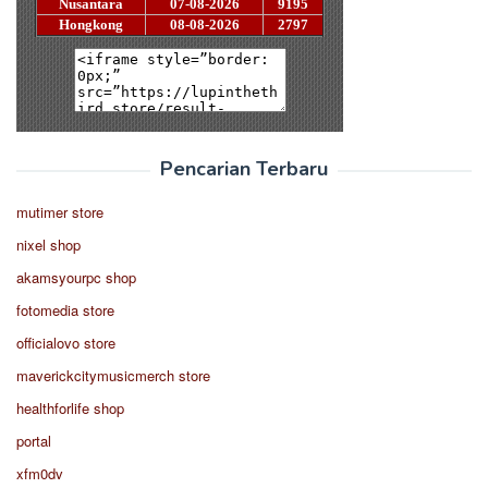
Pencarian Terbaru
mutimer store
nixel shop
akamsyourpc shop
fotomedia store
officialovo store
maverickcitymusicmerch store
healthforlife shop
portal
xfm0dv