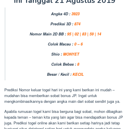
Ini Tanggal 21 Agustus 2019
Angka 4D :
3923
Prediksi 3D :
874
Nomor Main 2D BB :
95 | 02 | 83 | 59 | 14
Colok Macau :
0 – 6
Shio :
MONYET
Colok Bebas :
8
Besar / Kecil :
KECIL
Prediksi Nomor keluar togel hari ini yang kami berikan ini mudah –
mudahan bisa memberikan sobat bonus JP. Ingat untuk
mengkombinasikannya dengan angka main dari sobat sendiri juga ya.
Apabila rumusan togel kami bisa berguna bagi sobat, mohon dibagikan
kepada teman – teman kita yang lain agar bisa mendapatkan bonus JP
juga. Prediksi togel online akan kami berikan setiap harinya jadi tetap
kunjungi situs datatogel setiap hari untuk mengupdate angka keluaran.