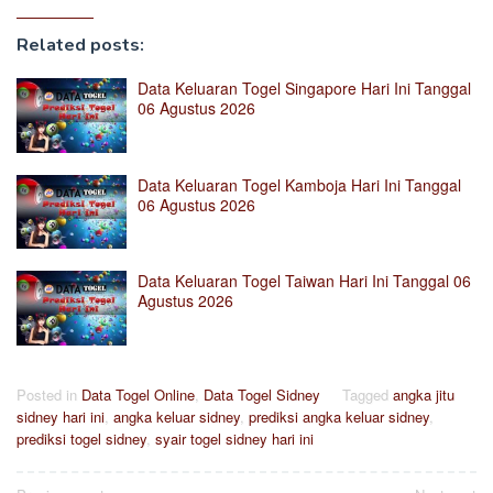
Related posts:
Data Keluaran Togel Singapore Hari Ini Tanggal
06 Agustus 2026
Data Keluaran Togel Kamboja Hari Ini Tanggal
06 Agustus 2026
Data Keluaran Togel Taiwan Hari Ini Tanggal 06
Agustus 2026
Posted in
Data Togel Online
,
Data Togel Sidney
Tagged
angka jitu
sidney hari ini
,
angka keluar sidney
,
prediksi angka keluar sidney
,
prediksi togel sidney
,
syair togel sidney hari ini