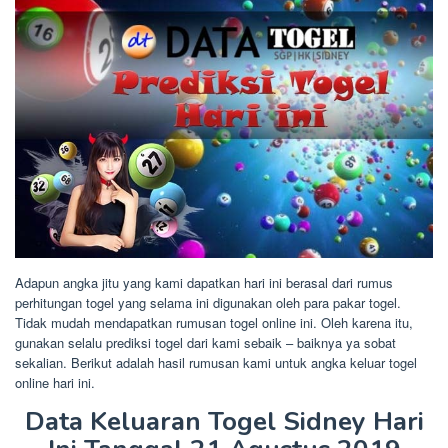
Adapun angka jitu yang kami dapatkan hari ini berasal dari rumus
perhitungan togel yang selama ini digunakan oleh para pakar togel.
Tidak mudah mendapatkan rumusan togel online ini. Oleh karena itu,
gunakan selalu prediksi togel dari kami sebaik – baiknya ya sobat
sekalian. Berikut adalah hasil rumusan kami untuk angka keluar togel
online hari ini.
Data Keluaran Togel Sidney Hari