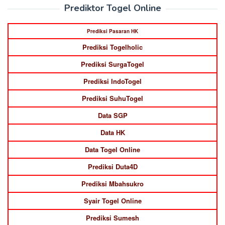
Prediktor Togel Online
Prediksi Pasaran HK
Prediksi Togelholic
Prediksi SurgaTogel
Prediksi IndoTogel
Prediksi SuhuTogel
Data SGP
Data HK
Data Togel Online
Prediksi Duta4D
Prediksi Mbahsukro
Syair Togel Online
Prediksi Sumesh