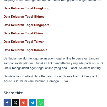
Data Keluaran Togel Hongkong
Data Keluaran Togel Sidney
Data Keluaran Togel Singapore
Data Keluaran Togel China
Data Keluaran Togel Taiwan
Data Keluaran Togel Kamboja
Bettinglah selalu menggunakan agen togel online terpercaya. Jangan
sampai salah pilih ya. Gunakan link pendaftaran yang ada pada situs ini
untuk menghindari agen togel online yang abal – abal. Selamat betting.
Demikianlah Prediksi Data Keluaran Togel Sidney Hari Ini Tanggal 21
Agustus 2019 ini kami berikan. Semoga JP ya.
Share this: