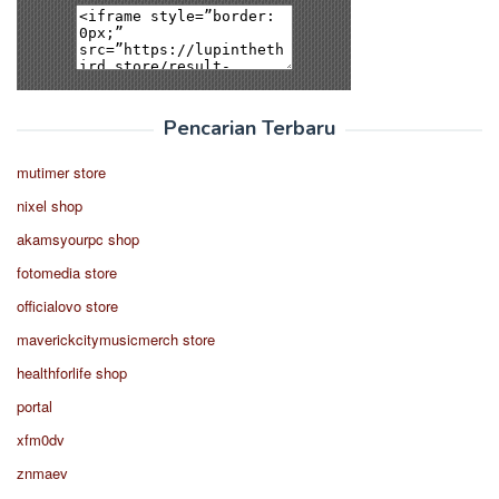
Pencarian Terbaru
mutimer store
nixel shop
akamsyourpc shop
fotomedia store
officialovo store
maverickcitymusicmerch store
healthforlife shop
portal
xfm0dv
znmaev