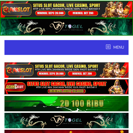
Skip
to
content
MENU