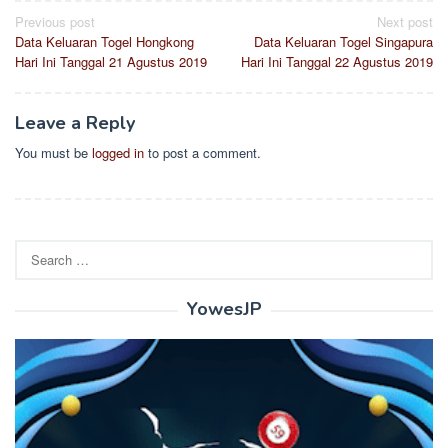
Post
Previous post
Next post
Data Keluaran Togel Hongkong
Data Keluaran Togel Singapura
navigation
Hari Ini Tanggal 21 Agustus 2019
Hari Ini Tanggal 22 Agustus 2019
Leave a Reply
You must be
logged in
to post a comment.
Search
for:
YowesJP