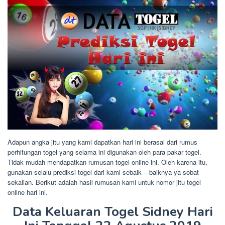
Adapun angka jitu yang kami dapatkan hari ini berasal dari rumus
perhitungan togel yang selama ini digunakan oleh para pakar togel.
Tidak mudah mendapatkan rumusan togel online ini. Oleh karena itu,
gunakan selalu prediksi togel dari kami sebaik – baiknya ya sobat
sekalian. Berikut adalah hasil rumusan kami untuk nomor jitu togel
online hari ini.
Data Keluaran Togel Sidney Hari