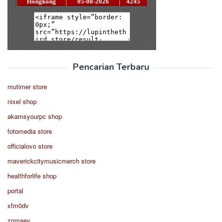
Pencarian Terbaru
mutimer store
nixel shop
akamsyourpc shop
fotomedia store
officialovo store
maverickcitymusicmerch store
healthforlife shop
portal
xfm0dv
znmaev