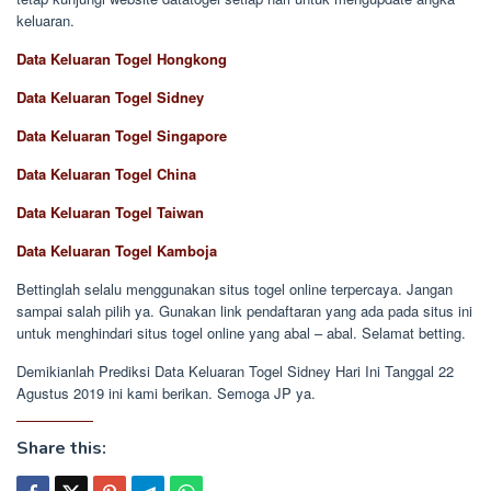
keluaran.
Data Keluaran Togel Hongkong
Data Keluaran Togel Sidney
Data Keluaran Togel Singapore
Data Keluaran Togel China
Data Keluaran Togel Taiwan
Data Keluaran Togel Kamboja
Bettinglah selalu menggunakan situs togel online terpercaya. Jangan
sampai salah pilih ya. Gunakan link pendaftaran yang ada pada situs ini
untuk menghindari situs togel online yang abal – abal. Selamat betting.
Demikianlah Prediksi Data Keluaran Togel Sidney Hari Ini Tanggal 22
Agustus 2019 ini kami berikan. Semoga JP ya.
Share this: