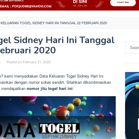
 KELUARAN TOGEL SIDNEY HARI INI TANGGAL 22 FEBRUARI 2020
el Sidney Hari Ini Tanggal
Search
ebruari 2020
for:
n
Posted on
February 21, 2020
ne? kami menyediakan Data Keluaran Togel Sidney Hari Ini
mainkan dengan nomor sobat sendiri. Silahkan dikombinasikan
uk mendapatkan
nomor jitu togel hari ini
.