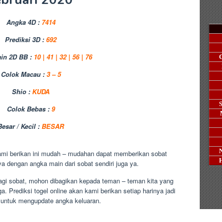
Angka 4D :
7414
Prediksi 3D :
692
in 2D BB :
10 | 41 | 32 | 56 | 76
Colok Macau :
3 – 5
Shio :
KUDA
Colok Bebas :
9
Besar / Kecil :
BESAR
kami berikan ini mudah – mudahan dapat memberikan sobat
 dengan angka main dari sobat sendiri juga ya.
agi sobat, mohon dibagikan kepada teman – teman kita yang
 Prediksi togel online akan kami berikan setiap harinya jadi
ri untuk mengupdate angka keluaran.