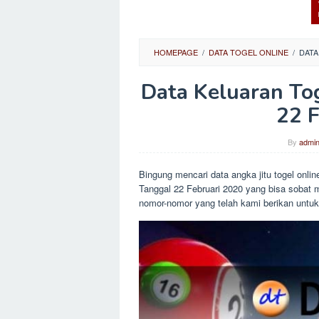
HOMEPAGE
/
DATA TOGEL ONLINE
/
DATA
Data Keluaran Tog
22 F
By
admi
Bingung mencari data angka jitu togel onli
Tanggal 22 Februari 2020 yang bisa sobat 
nomor-nomor yang telah kami berikan unt