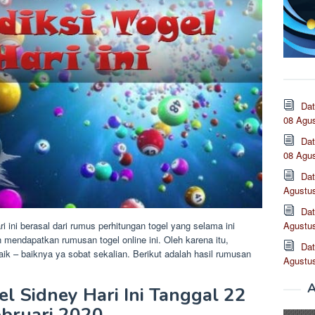
Dat
08 Agu
Dat
08 Agu
Dat
Agustu
Dat
ini berasal dari rumus perhitungan togel yang selama ini
Agustu
h mendapatkan rumusan togel online ini. Oleh karena itu,
Dat
aik – baiknya ya sobat sekalian. Berikut adalah hasil rumusan
Agustu
A
l Sidney Hari Ini Tanggal 22
bruari 2020