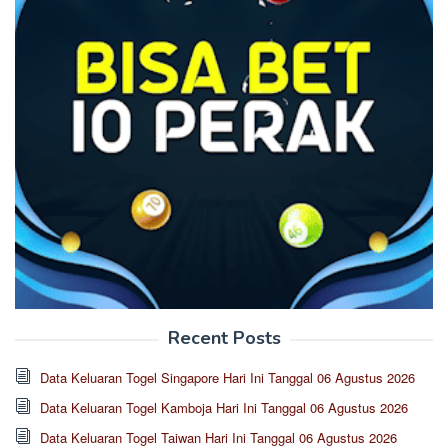
Recent Posts
Data Keluaran Togel Singapore Hari Ini Tanggal 06 Agustus 2026
Data Keluaran Togel Kamboja Hari Ini Tanggal 06 Agustus 2026
Data Keluaran Togel Taiwan Hari Ini Tanggal 06 Agustus 2026