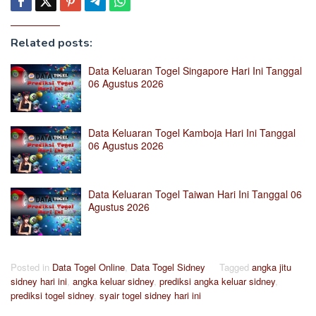
Related posts:
Data Keluaran Togel Singapore Hari Ini Tanggal
06 Agustus 2026
Data Keluaran Togel Kamboja Hari Ini Tanggal
06 Agustus 2026
Data Keluaran Togel Taiwan Hari Ini Tanggal 06
Agustus 2026
Posted in
Data Togel Online
,
Data Togel Sidney
Tagged
angka jitu
sidney hari ini
,
angka keluar sidney
,
prediksi angka keluar sidney
,
prediksi togel sidney
,
syair togel sidney hari ini