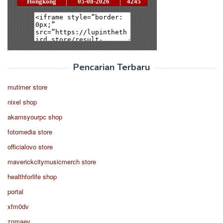
Pencarian Terbaru
mutimer store
nixel shop
akamsyourpc shop
fotomedia store
officialovo store
maverickcitymusicmerch store
healthforlife shop
portal
xfm0dv
znmaev