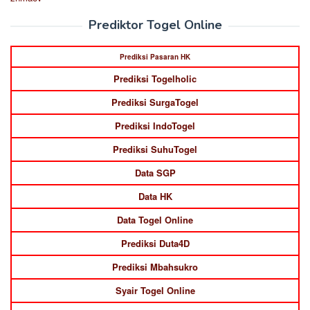
Prediktor Togel Online
Prediksi Pasaran HK
Prediksi Togelholic
Prediksi SurgaTogel
Prediksi IndoTogel
Prediksi SuhuTogel
Data SGP
Data HK
Data Togel Online
Prediksi Duta4D
Prediksi Mbahsukro
Syair Togel Online