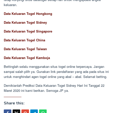
keluaran.
Data Keluaran Togel Hongkong
Data Keluaran Togel Sidney
Data Keluaran Togel Singapore
Data Keluaran Togel China
Data Keluaran Togel Taiwan
Data Keluaran Togel Kamboja
Bettinglah selalu menggunakan situs togel online terpercaya. Jangan
sampai salah pilih ya. Gunakan link pendaftaran yang ada pada situs ini
untuk menghindari agen togel online yang abal – abal. Selamat betting.
Demikianlah Prediksi Data Keluaran Togel Sidney Hari Ini Tanggal 22
Maret 2020 ini kami berikan. Semoga JP ya.
Share this: